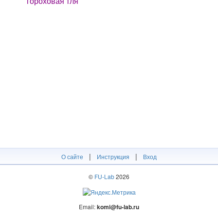
гороховая тля
|
|
О сайте
Инструкция
Вход
©
FU-Lab
2026
Email:
komi@fu-lab.ru