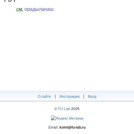
см.
орадыланаш
|
|
О сайте
Инструкция
Вход
©
FU-Lab
2026
Email:
komi@fu-lab.ru