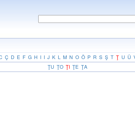
C
Ç
D
E
F
G
H
I
I
J
K
L
M
N
O
Ö
P
R
S
Ş
T
Ţ
U
Ü
ŢU
ŢO
ŢI
ŢE
ŢA