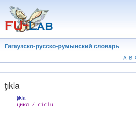
Перейти
к
основному
содержанию
Гагаузско-русско-румынский словарь
A
B
ţıkla
ţı́kla
цикл / ciclu