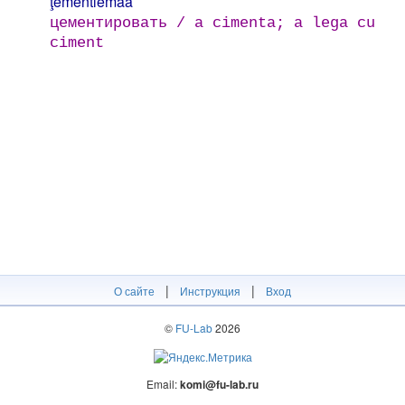
ţémentlemä́ä
цементировать / a cimenta; a lega cu
ciment
|
|
О сайте
Инструкция
Вход
©
FU-Lab
2026
Email:
komi@fu-lab.ru