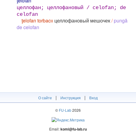
ţelofan
целлофан; целлофановый / celofan; de
celofan
ţelofan torbacıı
целлофановый мешочек
/
pungă
de celofan
|
|
О сайте
Инструкция
Вход
©
FU-Lab
2026
Email:
komi@fu-lab.ru