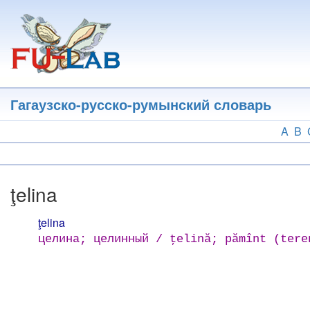
Перейти
к
основному
содержанию
Гагаузско-русско-румынский словарь
A
B
ţelina
ţelina
целина; целинный / ţelină; pămînt (tere