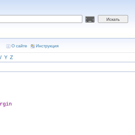
Искать
О сайте
Инструкция
V
Y
Z
rgin