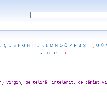
C
Ç
D
E
F
G
H
I
I
J
K
L
M
N
O
Ö
P
R
S
Ş
T
Ţ
U
Ü
ŢA
ŢU
ŢO
ŢI
ŢE
n) virgin; de ţelină, înţelenit, de pămînt vi