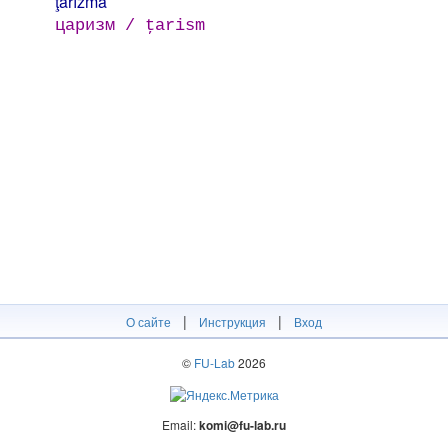
ţarízma
царизм / ţarism
|
|
О сайте
Инструкция
Вход
©
FU-Lab
2026
Email:
komi@fu-lab.ru