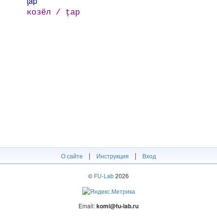
ţap
козёл / ţap
|
|
О сайте
Инструкция
Вход
©
FU-Lab
2026
Email:
komi@fu-lab.ru