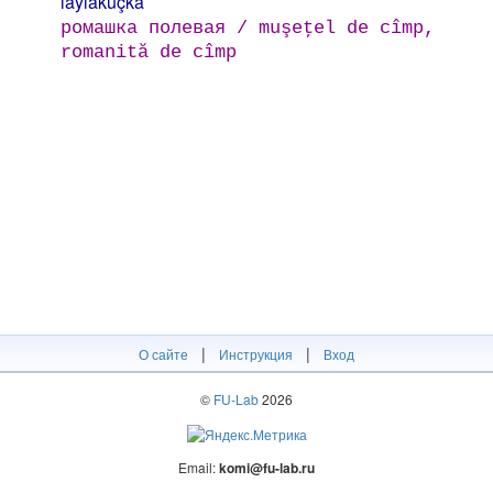
laylakúçka
ромашка полевая / muşeţel de cîmp,
romanită de cîmp
|
|
О сайте
Инструкция
Вход
©
FU-Lab
2026
Email:
komi@fu-lab.ru