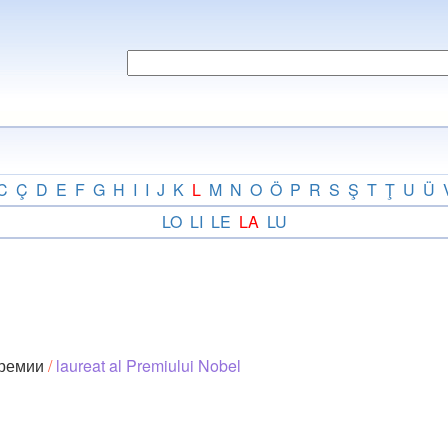
C
Ç
D
E
F
G
H
I
I
J
K
L
M
N
O
Ö
P
R
S
Ş
T
Ţ
U
Ü
LO
LI
LE
LA
LU
премии
/
laureat al Premiului Nobel