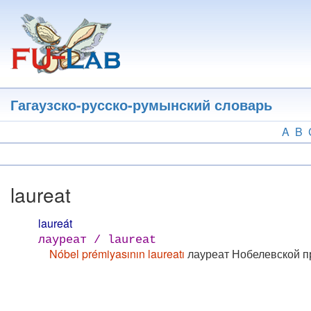
Перейти
к
основному
содержанию
Гагаузско-русско-румынский словарь
A
B
laureat
laureát
лауреат / laureat
Nóbel prémiyasının laureatı
лауреат Нобелевской 