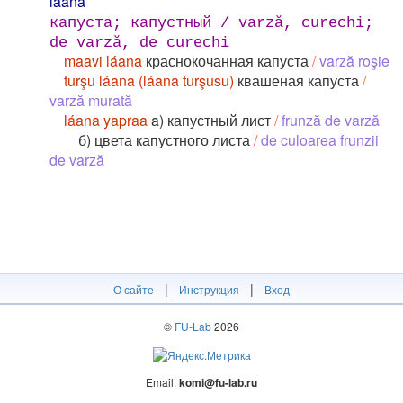
láana
капуста; капустный / varză, curechi;
de varză, de curechi
maavi láana
краснокочанная капуста
/
varză roşie
turşu láana (láana turşusu)
квашеная капуста
/
varză murată
láana yapraa
a) капустный лист
/
frunză de varză
б) цвета капустного листа
/
de culoarea frunzii
de varză
|
|
О сайте
Инструкция
Вход
©
FU-Lab
2026
Email:
komi@fu-lab.ru