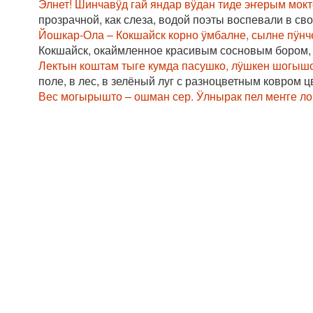
Элнет! Шинчавӱд гай яндар вӱдан тиде эҥерым мок
прозрачной, как слеза, водой поэты воспевали в сво
Йошкар-Ола – Кокшайск корно ӱмбалне, сылне пӱнче
Кокшайск, окаймленное красивым сосновым бором, р
Лектын коштам тыге кумда пасушко, лӱшкен шогышо
поле, в лес, в зелёный луг с разноцветным ковром цв
Вес могырышто – ошман сер. Ӱлнырак пел меҥге ло