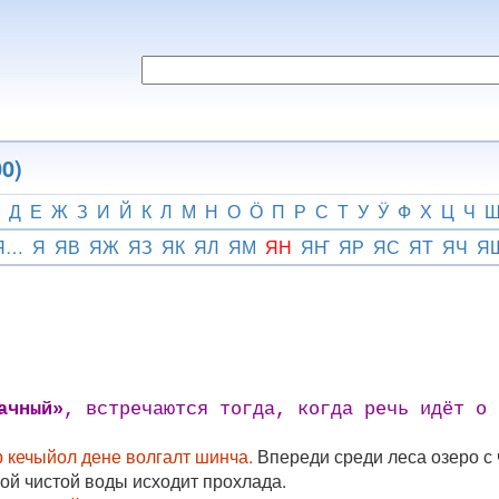
0)
Д
Е
Ж
З
И
Й
К
Л
М
Н
О
Ӧ
П
Р
С
Т
У
Ӱ
Ф
Х
Ц
Ч
Я…
Я
ЯВ
ЯЖ
ЯЗ
ЯК
ЯЛ
ЯМ
ЯН
ЯҤ
ЯР
ЯС
ЯТ
ЯЧ
Я
ачный»
, встречаются тогда, когда речь идёт о 
 кечыйол дене волгалт шинча.
Впереди среди леса озеро с 
ой чистой воды исходит прохлада.