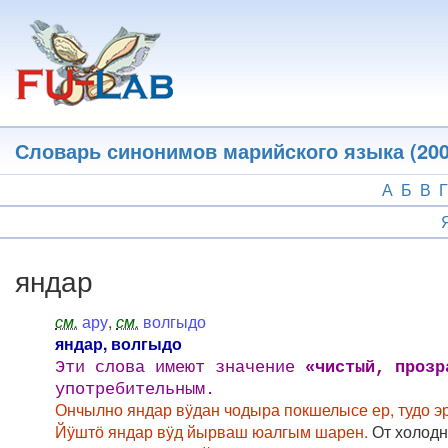
Перейти
к
основному
содержанию
Словарь синонимов марийского языка (200
А
Б
В
Г
яндар
см.
ару
,
см.
волгыдо
яндар, волгыдо
Эти слова имеют значение
«чистый, прозр
употребительным.
Ончылно яндар вӱдан чодыра покшелысе ер, тудо эр
Йӱштӧ яндар вӱд йырваш юалгым шарен.
От холодн