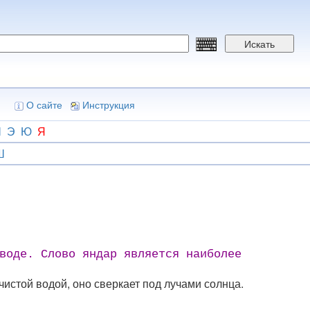
Искать
О сайте
Инструкция
Ш
Э
Ю
Я
Ш
воде. Слово яндар является наиболее
чистой водой, оно сверкает под лучами солнца.