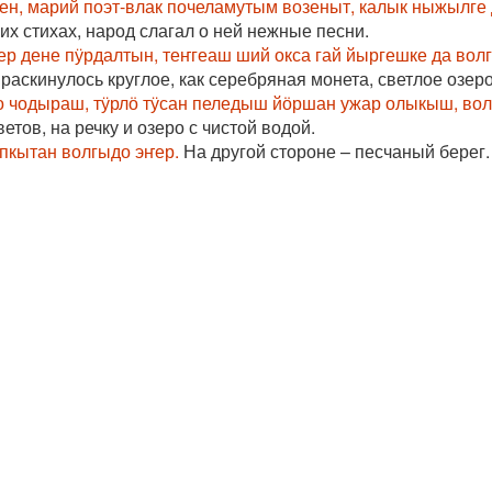
тен, марий поэт-влак почеламутым возеныт, калык ныжылг
их стихах, народ слагал о ней нежные песни.
р дене пӱрдалтын, теҥгеаш ший окса гай йыргешке да волг
аскинулось круглое, как серебряная монета, светлое озеро
 чодыраш, тӱрлӧ тӱсан пеледыш йӧршан ужар олыкыш, волг
етов, на речку и озеро с чистой водой.
пкытан волгыдо эҥер.
На другой стороне – песчаный берег.