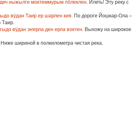
е деч ныжылге моктеммурым пӧлеклен.
Илеть! Эту реку с
ыдо вӱдан Таир ер шарлен кия.
По дороге Йошкар-Ола –
 Таир.
ыдо вӱдан эҥерла ден ерла воктен.
Выхожу на широкое
 Ниже шириной в полкилометра чистая река.