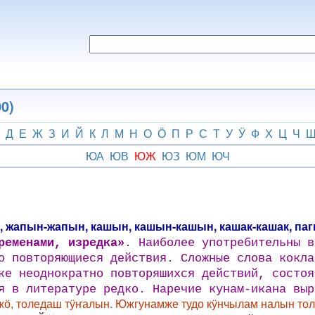
0)
Д
Е
Ж
З
И
Й
К
Л
М
Н
О
Ӧ
П
Р
С
Т
У
Ӱ
Ф
Х
Ц
Ч
ЮА
ЮВ
ЮЖ
ЮЗ
ЮМ
ЮЧ
н, жапын-жапын, кашын, кашын-кашын, кашак-кашак, па
ременами, изредка»
. Наиболее употребительны в
о повторяющиеся действия. Сложные слова кокла
е неоднократно повторяшихся действий, состоя
я в литературе редко. Наречие кунам-икана выр
ӧ, толедаш тӱҥалын. Южгунамже тудо кӱнчылам налын тол