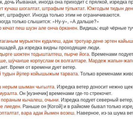
 дочь Йываная, иногда она приходит с прялкой, изредка при
ут кучаш шогалтат, штрафым тӱлыктат. Южгодым тидын дене
ет, штрафуют. Иногда только этим не ограничиваются.
огда только слышится: «Ну-у», «А дальше?»
 кечат пеш шуэн але онча ӧрканен.
Видишь: ещё чёрные туч
таганым мурыктен кудалеш, адак тротуар дене эртен кайыш
лошадей, да изредка видны проходящие люди.
дырге шоктен тодышталтеш, пырче йога.
Временами подует 
мше, шӱчаҥше корпуслам ок волгалтаре. Мардеж жапын-жап
ет. Время от времени дует ветер.
 тудын йӱлер койышыжым тарвата.
Только временами живо
ш нерым шыман чыгылта.
Изредка ветер доносит нежно щек
муралта.
Он [кузнечик] временами где-то стрекочет.
 пораным кычалеш, очыни.
Изредка подует северный ветер, 
е лиеден.
Раньше он [Когой] и в райкоме бывал только изре
пталтат, вара адак йымен возеш.
Наверное, из-за шума вет