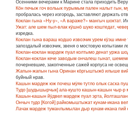
Осенними вечерами к Марине стала приходить Верук,
Кӧн печыж гоч вольык пурымым пален налыт гын, м
пробралась через изгородь, заставляют держать отв
Коклан гына «Ну-у», «А вараже?» мангыч шоктат.
Ин
Ужат: але шем пыл-влак кӱшнӧ шуко коштедат, чевер
изредка.
Коклан гына вараш кодшо извозчик урем кӱэш имне 
запоздалый извозчик, звеня о мостовую копытами 
Коклан-коклан мардеж пуал колтымо денат уржа шо
Коклан-коклан кече заводым ончалеш гынат, шеме
почерневшие, закопченные сажей корпуса не освеща
Жапын-жапын гына Оринан кӧргыштыжӧ илыше вий
буйный нрав.
Кашын мардеж юж почеш мӱяк-тутло олык саска пу
Тудо [шудышырчык] ала-кушто кашын-кашын чыр-р 
Кашын-кашын йӱдвел мардеж пуал эрта, йолташлан
Ончыч тудо [Когой] райкомыштыжат кунам-икана вел
Лачак мардеж туманлымылан дыр кунам-икана пий о