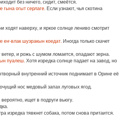
ходит без ничего, сидит, смеётся.
 гына огыт серлаге.
Если узнают, чья скотина
и ходят наверху, и яркое солнце лениво смотрит
е еҥ-влак шуэракын коедат.
Иногда только скачет
ветер, и рожь с шумом ломается, опадают зерна.
ын пуалеш.
Хотя изредка солнце падает на завод, но
творный внутренний источник поднимает в Орине её
очущий нос медовый запах луговых ягод.
вероятно, ищет в подруги вьюгу.
дка.
ра изредка тявкнет собака, потом снова притаится.