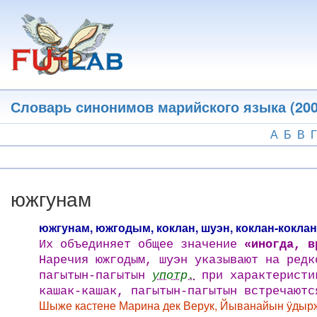
Перейти
к
основному
содержанию
Словарь синонимов марийского языка (200
А
Б
В
Г
южгунам
южгунам, южгодым, коклан, шуэн, коклан-кокла
Их объединяет общее значение
«иногда, в
Наречия южгодым, шуэн указывают на редк
пагытын-пагытын
употр.
при характеристик
кашак-кашак, пагытын-пагытын встречаютс
Шыже кастене Марина дек Верук, Йыванайын ӱдырж