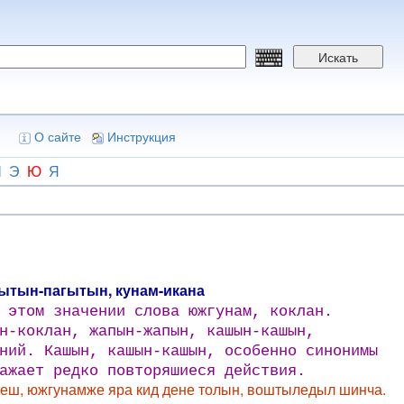
Искать
О сайте
Инструкция
Ш
Э
Ю
Я
гытын-пагытын, кунам-икана
 этом значении слова южгунам, коклан.
н-коклан, жапын-жапын, кашын-кашын,
ний. Кашын, кашын-кашын, особенно синонимы
ажает редко повторяшиеся действия.
еш, южгунамже яра кид дене толын, воштыледыл шинча.