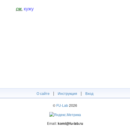
см.
кужу
|
|
О сайте
Инструкция
Вход
©
FU-Lab
2026
Email:
komi@fu-lab.ru