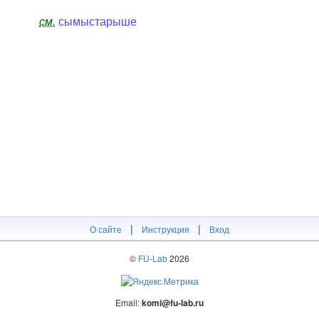
см.
сымыстарыше
|
|
О сайте
Инструкция
Вход
©
FU-Lab
2026
Email:
komi@fu-lab.ru