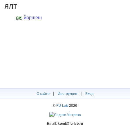
ялт
см.
йӧршеш
|
|
О сайте
Инструкция
Вход
©
FU-Lab
2026
Email:
komi@fu-lab.ru