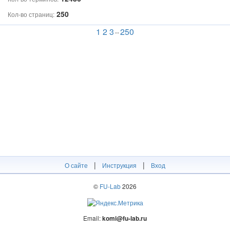
250
Кол-во страниц:
..
1
2
3
250
|
|
О сайте
Инструкция
Вход
©
FU-Lab
2026
Email:
komi@fu-lab.ru