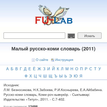
Перейти
к
основному
содержанию
Искать
Малый русско-коми словарь (2011)
О сайте
Инструкция
А
Б
В
Г
Д
Е
Ё
Ж
З
И
Й
К
Л
М
Н
О
П
Р
С
Т
У
Ф
Х
Ц
Ч
Ш
Щ
Ъ
Ы
Ь
Э
Ю
Я
Исходник:
Л.М. Безносикова, Н.К.Забоева, Р.И.Коснырева, Е.А.Айбабина.
Русско-коми словарь, Коми-роч кывчукӧр. - Сыктывкар:
Издательство «Титул», 2011. - С.7-402.
12486
Кол-во терминов: