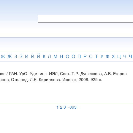
Ж
Ӝ
З
Ӟ
И
Ӥ
Й
К
Л
М
Н
О
Ӧ
П
Р
С
Т
У
Ф
Х
Ц
Ч
Ӵ
в / РАН. УрО. Удм. ин-т ИЯЛ; Сост. Т.Р. Душенкова, А.В. Егоров,
нов; Отв. ред. Л.Е. Кириллова. Ижевск, 2008. 925 с.
..
1
2
3
893