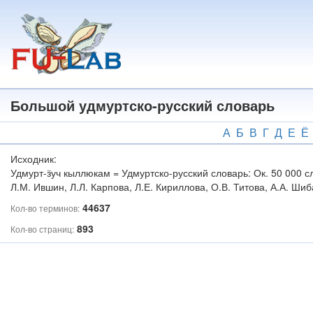
Перейти
к
основному
содержанию
Большой удмуртско-русский словарь
А
Б
В
Г
Д
Е
Ё
Исходник:
Удмурт-ӟуч кыллюкам = Удмуртско-русский словарь: Ок. 50 000 сло
Л.М. Ившин, Л.Л. Карпова, Л.Е. Кириллова, О.В. Титова, А.А. Шиба
44637
Кол-во терминов:
893
Кол-во страниц: