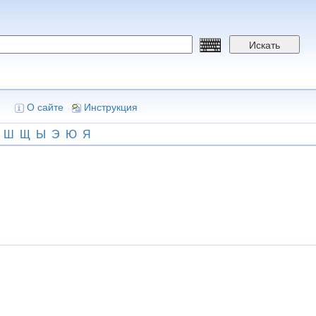
Искать
О сайте
Инструкция
Ш
Щ
Ы
Э
Ю
Я