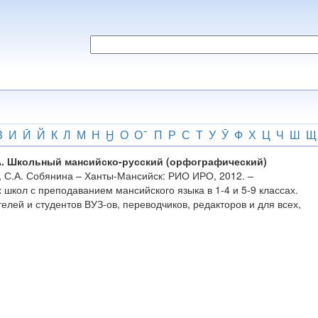
З
И
Ӣ
Й
К
Л
М
Н
Ӈ
О
О
П
Р
С
Т
У
Ӯ
Ф
Х
Ц
Ч
Ш
Щ
.А. Школьный мансийско-русский (орфографический)
а, С.А. Собянина – Ханты-Мансийск: РИО ИРО, 2012. –
школ с преподаванием мансийского языка в 1-4 и 5-9 классах.
лей и студентов ВУЗ-ов, переводчиков, редакторов и для всех,