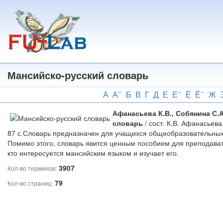
Перейти
к
основному
содержанию
Мансийско-русский словарь
А
А
Б
В
Г
Д
Е
Е
Ё
Ё
Ж
Афанасьева К.В., Собянина С
словарь
/ сост. К.В. Афанасьев
87 с.Словарь предназначен для учащихся общеобразовательных 
Помимо этого, словарь явится ценным пособием для преподавате
кто интересуется мансийским языком и изучает его.
3907
Кол-во терминов:
79
Кол-во страниц: