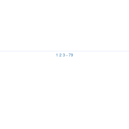
..
1
2
3
79