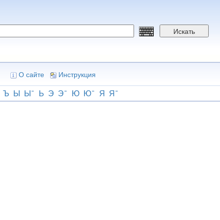
Искать
О сайте
Инструкция
Ъ
Ы
Ы
Ь
Э
Э
Ю
Ю
Я
Я