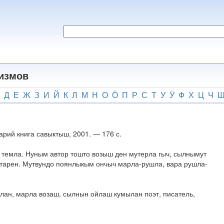
гизмов
Д
Е
Ж
З
И
Й
К
Л
М
Н
О
Ӧ
П
Р
С
Т
У
Ӱ
Ф
Х
Ц
Ч
рий книга савыктыш, 2001. — 176 с.
темла. Нуным автор тошто возыш ден мутерла гыч, сылнымут
штарен. Мутвундо поянлыкым ончыч марла-рушла, вара рушла-
ан, марла возаш, сылнын ойлаш кумылан поэт, писатель,