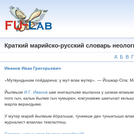
Перейти
к
основному
содержанию
Краткий марийско-русский словарь неоло
А
Б
В
Г
Иванов Иван Григорьевич
«Мутвундынам пойдарена: у мут-влак мутер». — Йошкар-Ола: Ма
Йылмызе
И.Г. Иванов
шке книгаштыже мыланна у шомак-влакым 
пого гыч, калык йылме гыч чумырен, южгунамже шкегычат келы
марла вераҥдыме.
У мутер марий йылмым йӧратыше, тунемше ден туныктышо-влакл
журналист-влаклан темлалтеш.
Словарь новых слов (русско-марийский)