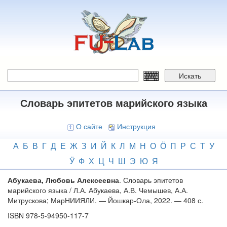
Перейти
к
основному
содержанию
Искать
Словарь эпитетов марийского языка
О сайте
Инструкция
А
Б
В
Г
Д
Е
Ж
З
И
Й
К
Л
М
Н
О
Ӧ
П
Р
С
Т
У
Ӱ
Ф
Х
Ц
Ч
Ш
Э
Ю
Я
Абукаева, Любовь Алексеевна
. Словарь эпитетов
марийского языка / Л.А. Абукаева, А.В. Чемышев, А.А.
Митрускова; МарНИИЯЛИ. — Йошкар-Ола, 2022. — 408 с.
ISBN 978-5-94950-117-7