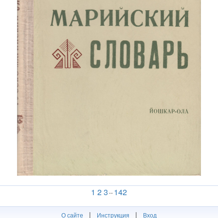
..
1
2
3
142
|
|
О сайте
Инструкция
Вход