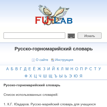
Перейти
к
основному
содержанию
Искать
Русско-горномарийский словарь
О сайте
Инструкция
А
Б
В
Г
Д
Е
Ё
Ж
З
И
Й
К
Л
М
Н
О
П
Р
С
Т
У
Ф
Х
Ц
Ч
Ш
Щ
Ъ
Ы
Ь
Э
Ю
Я
Русско-горномарийский словарь
Список использованных словарей:
1. К.Г. Юадаров. Русско-марийский словарь для учащихся