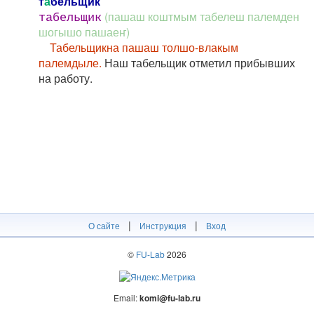
т
а
бельщик
(пашаш коштмым табелеш палемден
табельщик
шогышо пашаеҥ)
Табельщикна пашаш толшо-влакым
палемдыле.
Наш табельщик отметил прибывших
на работу.
|
|
О сайте
Инструкция
Вход
©
FU-Lab
2026
Email:
komi@fu-lab.ru