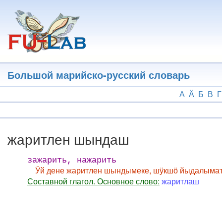
Перейти
к
основному
содержанию
Большой марийско-русский словарь
А
Ӓ
Б
В
Г
жаритлен шындаш
зажарить, нажарить
Ӱй дене жаритлен шындымеке, шӱкшӧ йыдалымат 
Составной глагол. Основное слово:
жаритлаш