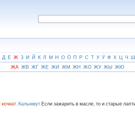
Д
Е
Ж
З
И
Й
К
Л
М
Н
О
Ӧ
П
Р
С
Т
У
Ӱ
Ф
Х
Ц
Ч
ЖА
ЖВ
ЖГ
ЖЕ
ЖИ
ЖМ
ЖН
ЖО
ЖУ
ЖЫ
ЖЮ
кочкат.
Калыкмут
Если зажарить в масле, то и старые лапт