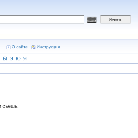
Искать
О сайте
Инструкция
Ш
Ӹ
Э
Ю
Я
и съешь.