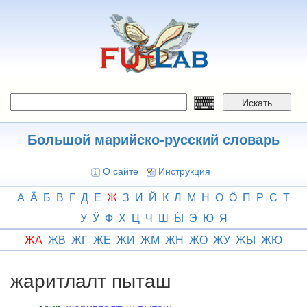
Перейти
к
основному
содержанию
Искать
Большой марийско-русский словарь
О сайте
Инструкция
А
Ӓ
Б
В
Г
Д
Е
Ж
З
И
Й
К
Л
М
Н
О
Ӧ
П
Р
С
Т
У
Ӱ
Ф
Х
Ц
Ч
Ш
Ӹ
Э
Ю
Я
ЖА
ЖВ
ЖГ
ЖЕ
ЖИ
ЖМ
ЖН
ЖО
ЖУ
ЖЫ
ЖЮ
жаритлалт пыташ