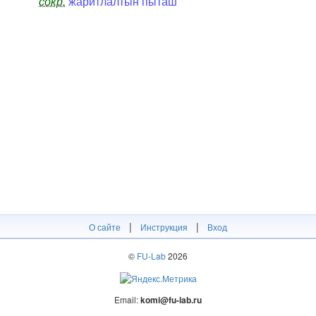
сокр.
жаритлалтын пыташ
|
|
О сайте
Инструкция
Вход
©
FU-Lab
2026
Email:
komi@fu-lab.ru