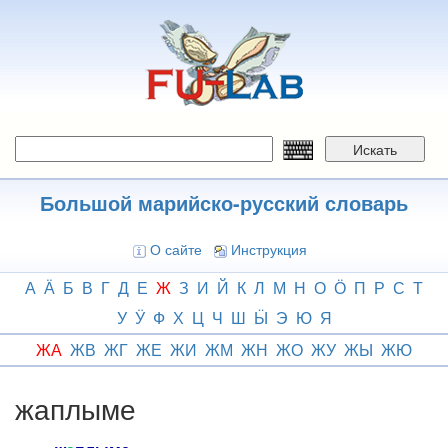
Перейти
к
основному
содержанию
Искать
Большой марийско-русский словарь
О сайте
Инструкция
А
Ӓ
Б
В
Г
Д
Е
Ж
З
И
Й
К
Л
М
Н
О
Ӧ
П
Р
С
Т
У
Ӱ
Ф
Х
Ц
Ч
Ш
Ӹ
Э
Ю
Я
ЖА
ЖВ
ЖГ
ЖЕ
ЖИ
ЖМ
ЖН
ЖО
ЖУ
ЖЫ
ЖЮ
жаплыме