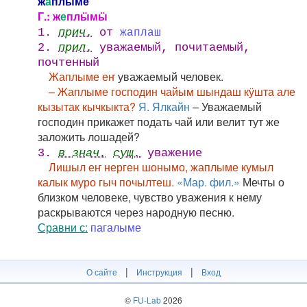
ж
а
плыме
Г.: ж
е
плӹмӹ
1.
прич.
от
жаплаш
2.
прил.
уважаемый, почитаемый,
почтенный
Жаплыме еҥ
уважаемый человек.
– Жаплыме господин чайым шындаш кӱшта але
кызытак кычкыкта?
Я. Ялкайн
– Уважаемый
господин прикажет подать чай или велит тут же
заложить лошадей?
3.
в знач.
сущ.
уважение
Лишыл еҥ нерген шонымо, жаплыме кумыл
калык муро гыч почылтеш.
«Мар. фил.»
Мечты о
близком человеке, чувство уважения к нему
раскрываются через народную песню.
Сравни с:
пагалыме
|
|
О сайте
Инструкция
Вход
©
FU-Lab
2026