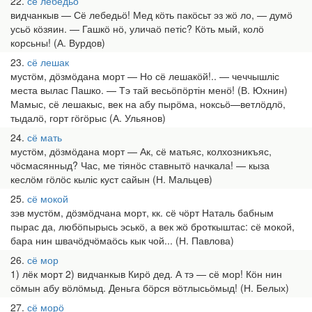
22
сё лебедьӧ
видчанкыв — Сё лебедьӧ! Мед кӧть пакӧсьт эз жӧ ло, — думӧ
усьӧ кӧзяин. — Гашкӧ нӧ, уличаӧ петіс? Кӧть мый, колӧ
корсьны! (А. Вурдов)
23
сё лешак
мустӧм, дӧзмӧдана морт — Но сё лешакӧй!.. — чеччышліс
места вылас Пашко. — Тэ тай весьӧпӧртін менӧ! (В. Юхнин)
Мамыс, сё лешакыс, век на абу пырӧма, ноксьӧ—ветлӧдлӧ,
тыдалӧ, горт гӧгӧрыс (А. Ульянов)
24
сё мать
мустӧм, дӧзмӧдана морт — Ак, сё матьяс, колхозникъяс,
чӧсмасянныд? Час, ме тіянӧс ставнытӧ начкала! — кыза
кеслӧм гӧлӧс кыліс куст сайын (Н. Мальцев)
25
сё мокой
зэв мустӧм, дӧзмӧдчана морт, кк. сё чӧрт Наталь бабным
пырас да, любӧпырысь эськӧ, а век жӧ броткыштас: сё мокой,
бара нин швачӧдчӧмаӧсь кык чой... (Н. Павлова)
26
сё мор
1) лёк морт 2) видчанкыв Кирӧ дед. А тэ — сё мор! Кӧн нин
сӧмын абу вӧлӧмыд. Деньга бӧрся вӧтлысьӧмыд! (Н. Белых)
27
сё морӧ