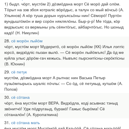
1) быдл. чӧрт, мустӧм 2) дӧзмӧдана морт Сё морӧ дай олӧм.
Тӧрыт на зэв збоя котраліс вӧрӧдыс, а талун со мый вӧчсьӧ (А.
Ульянов) А кӧр туша дорын нуръясьӧны нин! Сёморӧ! Пуртӧн
вундыштӧмӧн и вир сорӧн няклялӧны. Быр-р-р! Ме тӧда, кӧр
видзысьяс оз вермыны уль сёянтӧгыс, айбарчтӧгыс. Но шоныд
кадӧ! (Н. Никулин)
28
сё морӧн лыйӧм
чӧрт, мустӧм морт Мудеритӧ, сё морӧн лыйӧм (КК) Илья лэптіс
юрсӧ, видзӧдліс пызан вылӧ. — Сё морӧн лыйӧмъяс! Да ӧд ме
куйла улыс дӧрӧм-гач кежысь. Нывъяс пырснитісны-серӧктісны
(В. Юхнин)
29
сё петук
мустӧм, дӧзмӧдана морт А рытнас нин Васька Петыр
пузьӧмпырысь шуаліс пӧчлы: — Со ӧд, сё петукыд, кутшӧм (А.
Попов)
30
сё сӧтана
чӧрт, ёна мустӧм морт ВЕРА. Видзӧдла, коді асывнас тэныд
звӧнитчӧ! Удж пӧдругаыд, буракӧ! Гажыс бырӧма! Сё
сӧтаналӧн! (А. Куропаткина)
31
сё сӧтана мать
ёна мустӧм морт Мустӧмӧй дай Катьӧӧй, Сё сӧтана матьӧӧй!