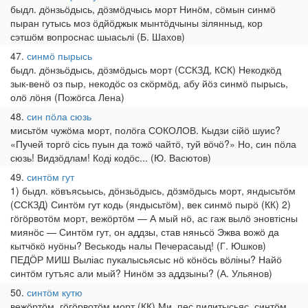
быдл. дӧнзьӧдысь, дӧзмӧдчысь морт Нинӧм, сӧмын синмӧ
пыран гутысь моз ӧдйӧджык мынтӧдчыны зілянныд, кор
сэтшӧм вопроснас шыасьлі (Б. Шахов)
47
синмӧ пырысь
быдл. дӧнзьӧдысь, дӧзмӧдысь морт (ССКЗД, КСК) Некодкӧд
зык-венӧ оз пыр, некодӧс оз скӧрмӧд, абу йӧз синмӧ пырысь,
олӧ лӧня (Пожӧгса Лена)
48
син пӧла сюзь
мисьтӧм чужӧма морт, полӧга СОКОЛОВ. Кыдзи сійӧ шуис?
«Пучей торгӧ сісь пуын да тожӧ чайтӧ, туй вӧчӧ?» Но, син пӧла
сюзь! Видзӧдлам! Коді кодӧс... (Ю. Васютов)
49
синтӧм гут
1) быдл. кӧвъясьысь, дӧнзьӧдысь, дӧзмӧдысь морт, яндысьтӧм
(ССКЗД) Синтӧм гут кодь (яндысьтӧм), век синмӧ пырӧ (КК) 2)
гӧгӧрвотӧм морт, вежӧртӧм — А мый нӧ, ас гаж вылӧ эновтісны
миянӧс — Синтӧм гут, он аддзы, став няньсӧ Эжва вожӧ да
кытчӧкӧ нуӧны? Веськодь налы Печерасаыд! (Г. Юшков)
ПЕДӦР МИШ Выліас пукалысьясыс нӧ кӧнӧсь вӧліны? Найӧ
синтӧм гутъяс али мый? Нинӧм эз аддзыны? (А. Ульянов)
50
синтӧм кутю
вежӧртӧм, гӧгӧрвотӧм морт (КК) Ми, пес пилитысьяс, синтӧм