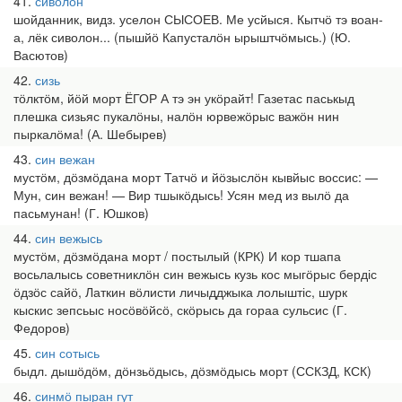
41
сиволон
шойданник, видз. уселон СЫСОЕВ. Ме усйыся. Кытчӧ тэ воан-
а, лёк сиволон... (пышйӧ Капусталӧн ырыштчӧмысь.) (Ю.
Васютов)
42
сизь
тӧлктӧм, йӧй морт ЁГОР А тэ эн укӧрайт! Газетас паськыд
плешка сизьяс пукалӧны, налӧн юрвежӧрыс важӧн нин
пыркалӧма! (А. Шебырев)
43
син вежан
мустӧм, дӧзмӧдана морт Татчӧ и йӧзыслӧн кывйыс воссис: —
Мун, син вежан! — Вир тшыкӧдысь! Усян мед из вылӧ да
пасьмунан! (Г. Юшков)
44
син вежысь
мустӧм, дӧзмӧдана морт / постылый (КРК) И кор тшапа
восьлалысь советниклӧн син вежысь кузь кос мыгӧрыс бердіс
ӧдзӧс сайӧ, Латкин вӧлисти личыдджыка лолыштіс, шурк
кыскис зепсьыс носӧвӧйсӧ, скӧрысь да гораа сульсис (Г.
Федоров)
45
син сотысь
быдл. дышӧдӧм, дӧнзьӧдысь, дӧзмӧдысь морт (ССКЗД, КСК)
46
синмӧ пыран гут