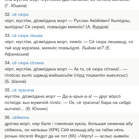
(Г. Юшков)
32
сё сюра
чӧрт, мустӧм, дӧзмӧдана морт — Руслан Акӧйӧвич! Кыпӧдчы,
кыпӧдчы! Сё сюраӧ, повзьӧдін миянӧс! (А. Вурдов)
33
сё сюра лешак
чӧрт, мустӧм, дӧзмӧдана морт, пемӧс — Сё сюра лешакыд, со
тай коді мурзӧма, миянӧс повзьӧдлӧ. Лыйим кӧ? (Е.
Афанасьев)
34
сё сюра сӧтана
чӧрт, мустӧм, дӧзмӧдана морт — Ак тэ, сё сюра сӧтана!.. —
гӧлӧсас кыліс ыджыд майшасьӧм (гӧрд тошкалӧн кывъясыс)
(Б. Шахов)
35
сё трасича
мустӧм, дӧзмӧдана морт — Да-а-арья-а-а! — друг вӧрсӧ
поткӧдіс кыз мужичӧй гӧлӧс. — Ок, сё трасича! Бара на сибдіс
кытчӧкӧ... (В. Юхнин)
36
сёймонь
дрӧчка морт, няр баля / глиняная кукла, большая неженка абу
сёймонь, он нильзьы (КРК) Сёй моньыд абу на табак нёнь
рочын лӧсялӧ Федот да не тот (КК) «Чӧрту! — аслыс кывмӧн