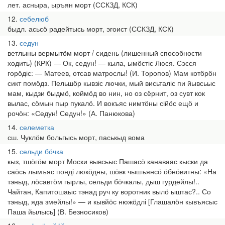
лет. асныра, ыръян морт (ССКЗД, КСК)
12
себелюб
быдл. асьсӧ радейтысь морт, эгоист (ССКЗД, КСК)
13
седун
ветлыны вермытӧм морт / сидень (лишенный способности
ходить) (КРК) — Ок, седун! — кыла, ымӧстіс Люся. Сэсся
горӧдіс: — Матеев, отсав матрослы! (И. Торопов) Мам котӧрӧн
сикт помӧдз. Пельшӧр кывзіс лючки, мый висьталіс пи йывсьыс
мам, кыдзи быдмӧ, коймӧд во нин, но оз сёрнит, оз сувт кок
вылас, сӧмын пыр пукалӧ. И вокъяс нимтӧны сійӧс ещӧ и
рочӧн: «Седун! Седун!» (А. Панюкова)
14
селеметка
сш. Чуклӧм больгысь морт, паськыд вома
15
сельди бӧчка
кыз, тшӧгӧм морт Моски вывсьыс Пашасӧ канаваас кыски да
саӧсь лымъяс понді люкӧдны, шӧвк чышъянсӧ ӧбнӧвитны: «На
тэныд, лӧсавтӧм гырлы, сельди бӧчкалы, дыш гурдейлы!..
Чайтан, Капитошаыс тэнад руч ку воротник вылӧ ыштас?.. Со
тэныд, яда змейлы!» — и кывйӧс нюжӧдлі [Глашалӧн кывъясыс
Паша йылысь] (В. Безносиков)