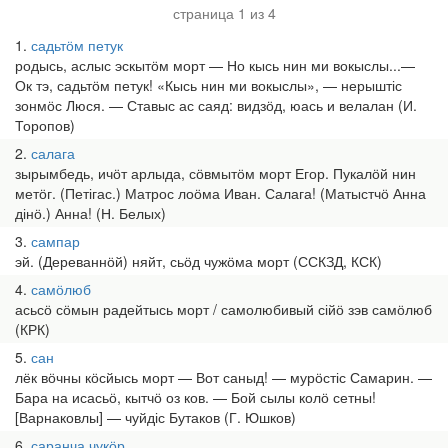
страница 1 из 4
1
садьтӧм петук
родысь, аслыс эскытӧм морт — Но кысь нин ми вокыслы...—
Ок тэ, садьтӧм петук! «Кысь нин ми вокыслы», — нерыштіс
зонмӧс Люся. — Ставыс ас саяд: видзӧд, юась и велалан (И.
Торопов)
2
салага
зырымбедь, ичӧт арлыда, сӧвмытӧм морт Егор. Пукалӧй нин
метӧг. (Петігас.) Матрос лоӧма Иван. Салага! (Матыстчӧ Анна
дінӧ.) Анна! (Н. Белых)
3
сампар
эй. (Дереваннӧй) няйт, сьӧд чужӧма морт (ССКЗД, КСК)
4
самӧлюб
асьсӧ сӧмын радейтысь морт / самолюбивый сійӧ зэв самӧлюб
(КРК)
5
сан
лёк вӧчны кӧсйысь морт — Вот саныд! — мурӧстіс Самарин. —
Бара на исасьӧ, кытчӧ оз ков. — Бой сылы колӧ сетны!
[Варнаковлы] — чуйдіс Бутаков (Г. Юшков)
6
саранча чукӧр