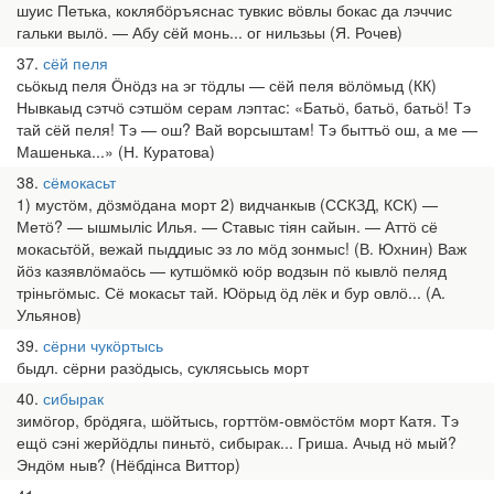
шуис Петька, коклябӧръяснас тувкис вӧвлы бокас да лэччис
гальки вылӧ. — Абу сёй монь... ог нильзьы (Я. Рочев)
37
сёй пеля
сьӧкыд пеля Ӧнӧдз на эг тӧдлы — сёй пеля вӧлӧмыд (КК)
Нывкаыд сэтчӧ сэтшӧм серам лэптас: «Батьӧ, батьӧ, батьӧ! Тэ
тай сёй пеля! Тэ — ош? Вай ворсыштам! Тэ быттьӧ ош, а ме —
Машенька...» (Н. Куратова)
38
сёмокасьт
1) мустӧм, дӧзмӧдана морт 2) видчанкыв (ССКЗД, КСК) —
Метӧ? — ышмыліс Илья. — Ставыс тіян сайын. — Аттӧ сё
мокасьтӧй, вежай пыддиыс эз ло мӧд зонмыс! (В. Юхнин) Важ
йӧз казявлӧмаӧсь — кутшӧмкӧ юӧр водзын пӧ кывлӧ пеляд
тріньгӧмыс. Сё мокасьт тай. Юӧрыд ӧд лёк и бур овлӧ... (А.
Ульянов)
39
сёрни чукӧртысь
быдл. сёрни разӧдысь, суклясьысь морт
40
сибырак
зимӧгор, брӧдяга, шӧйтысь, горттӧм-овмӧстӧм морт Катя. Тэ
ещӧ сэні жерйӧдлы пиньтӧ, сибырак... Гриша. Ачыд нӧ мый?
Эндӧм ныв? (Нёбдінса Виттор)