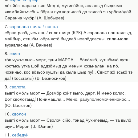
лёк йӧз, паразитъяс Мед ті, мутивӧйяс, асланыд быдсяма
«комбайнъясӧн» бӧръя пув коръяссӧ да заяссӧ эн урӧсмӧдӧй.
Саранча чукӧр! (А. Шебырев)
7
сарапана почта / пошта
сёрни разӧдысь ань / сплетница (КРК) А сарапана поштаясыд,
майбыр, сэтшӧм юӧръястӧ быдлаӧ новлӧдласны, сили-моли
вузавласны (А. Ванеев)
8
свист
тӧв чужъялысь морт, туни МАРПА. ...Вӧлӧмкӧ, кутшӧмкӧ вутш
костысь утка шой аддзӧмыд да меным козьналан: на пӧ,
чожиньӧ, кос вӧзьсӧ кушты да сыла шыд пу!.. Свист жӧ эськӧ тэ
да! (Кӧсьталы) (В. Безносиков)
9
сволота
вывті омӧль морт — Дозмӧр койт вылӧ, дерт. И менӧ колис.
Вот сволотаыд! Понимашли... Менӧ, райуполномоченнӧйӧс...
(Ю. Васютов)
10
сволоч
вывті омӧль морт — Сволоч сійӧ, тэнад Чукилевыд, — та вылӧ
шуис Мирон (В. Юхнин)
11
себедуй