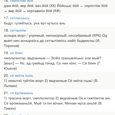
16
серӧстӧм йӧй
дзик йӧй, вир йӧй, вач йӧй (КК) Йӧйсьыс йӧй ↔ серӧстӧм йӧй
↔ вир йӧй ↔ кӧртавмӧн йӧй (КФ)
17
сетласьысь
быдл. гуляйтысь, уна ёрт кутысь ань
18
сетчытӧм
асныра морт / упрямый, непокорный, несгибаемый (КРК) Ӧд
вывті нин асныраӧсь да сетчытӧмӧсь найӧ быдмисны (И.
Торопов)
19
сё блин
омӧльтантор, видчанкыв — Эсійӧ траншеясьыс али мый?
[ваыс] — Но, ад гумйыд тэнад. Со нин кӧні. — Сё блин (Г.
Юшков)
20
сё икӧта пызь
1) некытчӧ туйтӧм морт 2) видчанкыв Сё икӧта пызь! (В.
Лыткин)
21
сё ёрӧмакань
1) трасича морт, омӧльтантор 2) видчанкыв Ок и гажтӧмтчи ме,
Сё ерӧмаканьӧй, Мый тэ ӧні вӧчан, Менам муса аньӧй (В.
Тимин)