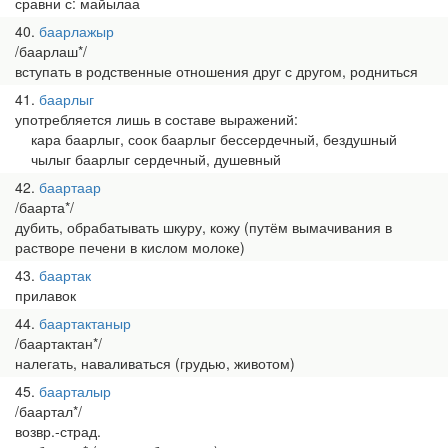
сравни с: майылаа
40
баарлажыр
/баарлаш*/
вступать в родственные отношения друг с другом, родниться
41
баарлыг
употребляется лишь в составе выражений:
кара баарлыг, соок баарлыг бессердечный, бездушный
чылыг баарлыг сердечный, душевный
42
баартаар
/баарта*/
дубить, обрабатывать шкуру, кожу (путём вымачивания в
растворе печени в кислом молоке)
43
баартак
прилавок
44
баартактаныр
/баартактан*/
налегать, наваливаться (грудью, животом)
45
баарталыр
/баартал*/
возвр.-страд.