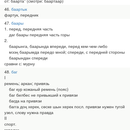
от: баарта* (смотри: баартаар)
46
баартык
фартук, передник
47
баары
1. перед, передняя часть
даг баары передняя часть горы
2.
баарынга, баарында впереди, перед кем-чем-либо
мээң баарымда передо мной; спереди, с передней стороны
баарындан спереди
сравни с: мурну
48
баг
I
ремень; аркан; привязь
баг кур кожаный ремень (пояс)
баг билбес не привыкший к привязи
багда на привязи
багга доң херек, сөске шын херек посл. привязи нужен тугой
узел, слову нужна правда
II
спорт.
городки