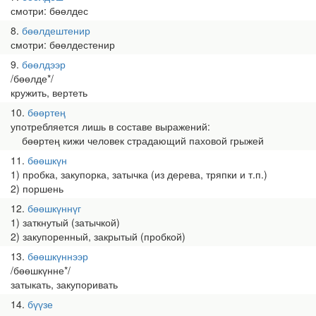
смотри: бөөлдес
8
бөөлдештенир
смотри: бөөлдестенир
9
бөөлдээр
/бөөлде*/
кружить, вертеть
10
бөөртең
употребляется лишь в составе выражений:
бөөртең кижи человек страдающий паховой грыжей
11
бөөшкүн
1) пробка, закупорка, затычка (из дерева, тряпки и т.п.)
2) поршень
12
бөөшкүннүг
1) заткнутый (затычкой)
2) закупоренный, закрытый (пробкой)
13
бөөшкүннээр
/бөөшкүнне*/
затыкать, закупоривать
14
бүүзе