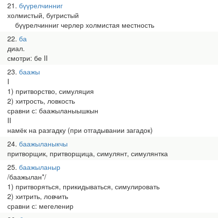
21
бүүрелчинниг
холмистый, бугристый
бүүрелчинниг черлер холмистая местность
22
ба
диал.
смотри: бе II
23
баажы
I
1) притворство, симуляция
2) хитрость, ловкость
сравни с: баажыланыышкын
II
намёк на разгадку (при отгадывании загадок)
24
баажыланыкчы
притворщик, притворщица, симулянт, симулянтка
25
баажыланыр
/баажылан*/
1) притворяться, прикидываться, симулировать
2) хитрить, ловчить
сравни с: мегеленир