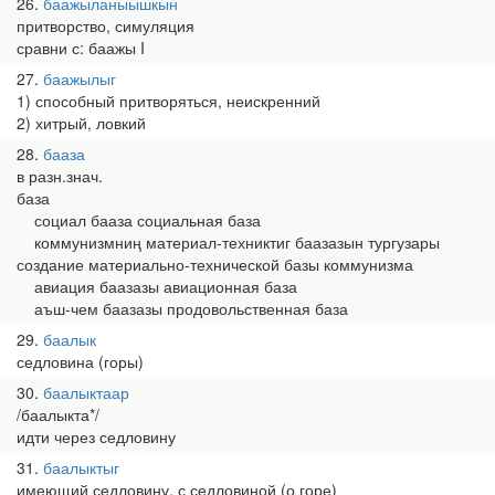
26
баажыланыышкын
притворство, симуляция
сравни с: баажы I
27
баажылыг
1) способный притворяться, неискренний
2) хитрый, ловкий
28
бааза
в разн.знач.
база
социал бааза социальная база
коммунизмниң материал-техниктиг баазазын тургузары
создание материально-технической базы коммунизма
авиация баазазы авиационная база
аъш-чем баазазы продовольственная база
29
баалык
седловина (горы)
30
баалыктаар
/баалыкта*/
идти через седловину
31
баалыктыг
имеющий седловину, с седловиной (о горе)