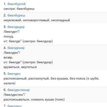
1
бөөлбүргей
смотри: бөөлбүреш
2
бөөлбүреш
неуклюжий, неповоротливый, нескладный
3
бөөлдедир
/бөөлдет*/
понуд.
от: бөөлде* (смотри: бөөлдээр)
4
бөөлденир
/бөөлден*/
возвр.
от: бөөлде* (смотри: бөөлдээр)
кружиться, вертеться
5
бөөлдес
распоясанный, распахнутый, без кушака, без пояса (о шубе,
халате)
6
бөөлдестенир
/бөөлдестен*/
распоясываться, снимать кушак (пояс)
7
бөөлдеш