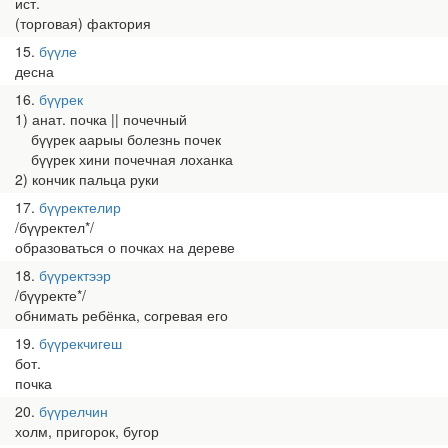
ист.
(торговая) фактория
15
бүүле
десна
16
бүүрек
1) анат. почка || почечный
бүүрек аарыы болезнь почек
бүүрек хини почечная лоханка
2) кончик пальца руки
17
бүүректелир
/бүүректел*/
образоваться о почках на дереве
18
бүүректээр
/бүүректе*/
обнимать ребёнка, согревая его
19
бүүрекчигеш
бот.
почка
20
бүүрелчин
холм, пригорок, бугор