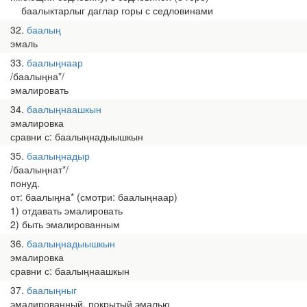
баалыктарлыг даглар горы с седловинами
32
баалың
эмаль
33
баалыңнаар
/баалыңна*/
эмалировать
34
баалыңнаашкын
эмалировка
сравни с: баалыңнадыышкын
35
баалыңнадыр
/баалыңнат*/
понуд.
от: баалыңна* (смотри: баалыңнаар)
1) отдавать эмалировать
2) быть эмалированным
36
баалыңнадыышкын
эмалировка
сравни с: баалыңнаашкын
37
баалыңныг
эмалированный, покрытый эмалью