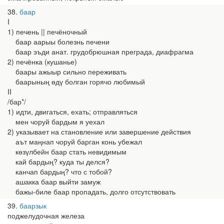
38
баар
I
1) печень || печёночный
баар аарыы болезнь печени
баар эъди анат. грудобрюшная преграда, диафрагма
2) печёнка (кушанье)
баары ажыыр сильно переживать
баарының өдү болган горячо любимый
II
/бар*/
1) идти, двигаться, ехать; отправляться
мен чоруй бардым я уехал
2) указывает на становление или завершение действия
аът маңнап чоруй барган конь убежал
көзүлбейн баар стать невидимым
кай бардың? куда ты делся?
канчап бардың? что с тобой?
ашакка баар выйти замуж
бажы-биле баар пропадать, долго отсутствовать
39
баарзык
поджелудочная железа