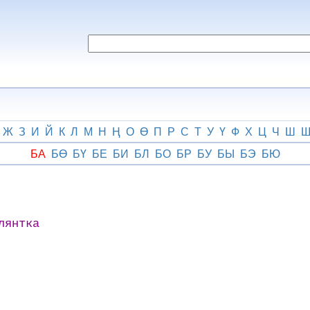
Ж
З
И
Й
К
Л
М
Н
Ң
О
Ө
П
Р
С
Т
У
Ү
Ф
Х
Ц
Ч
Ш
БА
БӨ
БҮ
БЕ
БИ
БЛ
БО
БР
БУ
БЫ
БЭ
БЮ
лянтка