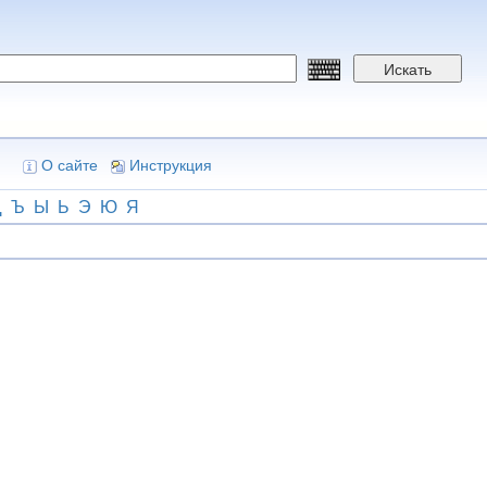
Искать
О сайте
Инструкция
Щ
Ъ
Ы
Ь
Э
Ю
Я