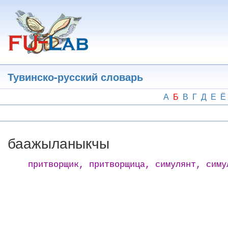
Перейти
к
основному
содержанию
Тувинско-русский словарь
А
Б
В
Г
Д
Е
Ё
баажыланыкчы
притворщик, притворщица, симулянт, симу