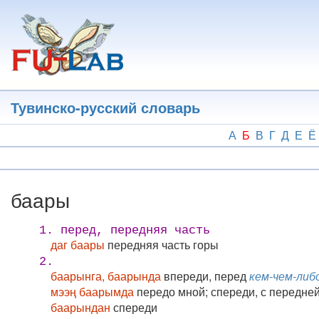
Перейти
к
основному
содержанию
Тувинско-русский словарь
А
Б
В
Г
Д
Е
Ё
баары
1. перед, передняя часть
даг баары
передняя часть горы
2.
баарынга, баарында
впереди, перед
кем-чем-либ
мээң баарымда
передо мной; спереди, с передне
баарындан
спереди