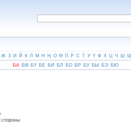
Ж
З
И
Й
К
Л
М
Н
Ң
О
Ө
П
Р
С
Т
У
Ү
Ф
Х
Ц
Ч
Ш
БА
БӨ
БҮ
БЕ
БИ
БЛ
БО
БР
БУ
БЫ
БЭ
БЮ
о
й стороны