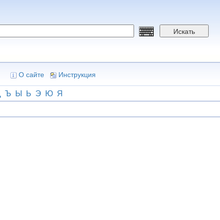
Искать
О сайте
Инструкция
Щ
Ъ
Ы
Ь
Э
Ю
Я