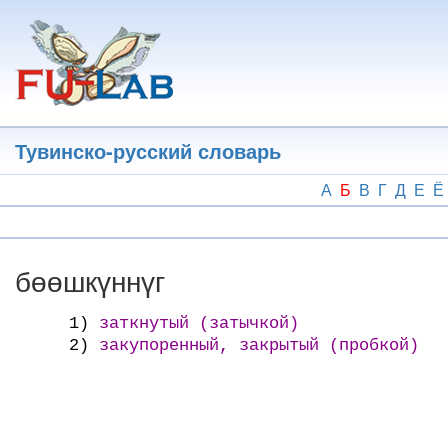
Перейти
к
основному
содержанию
Тувинско-русский словарь
А
Б
В
Г
Д
Е
Ё
бөөшкүннүг
1)
заткнутый (затычкой)
2)
закупоренный, закрытый (пробкой)