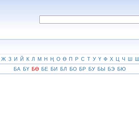
Ж
З
И
Й
К
Л
М
Н
Ң
О
Ө
П
Р
С
Т
У
Ү
Ф
Х
Ц
Ч
Ш
БА
БҮ
БӨ
БЕ
БИ
БЛ
БО
БР
БУ
БЫ
БЭ
БЮ