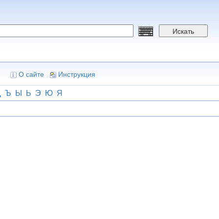
Искать
О сайте
Инструкция
Щ
Ъ
Ы
Ь
Э
Ю
Я