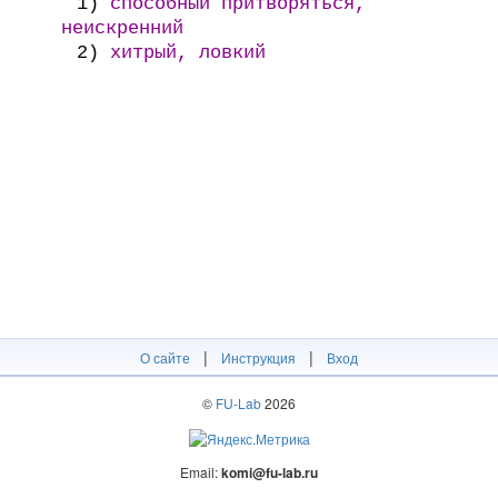
1)
способный притворяться,
неискренний
2)
хитрый, ловкий
|
|
О сайте
Инструкция
Вход
©
FU-Lab
2026
Email:
komi@fu-lab.ru