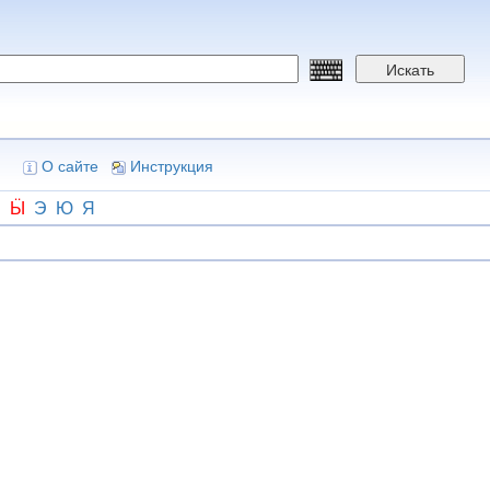
Искать
О сайте
Инструкция
Ш
Ӹ
Э
Ю
Я