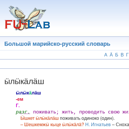
Перейти
к
основному
содержанию
Большой марийско-русский словарь
А
Ӓ
Б
В
Г
ӹлӹкӓлӓш
ӹлӹк
ӓ
лӓш
-ем
Г.
разг.
поживать; жить, проводить свою жи
Ӹшкет ӹлӹкӓлӓш
поживать одиноко (один).
– Шешкемжӹ кыце ӹлӹкӓлӓ?
Н. Игнатьев
– Сноха