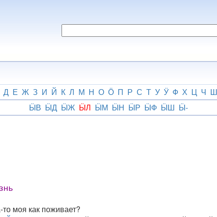
Д
Е
Ж
З
И
Й
К
Л
М
Н
О
Ӧ
П
Р
С
Т
У
Ӱ
Ф
Х
Ц
Ч
ӸВ
ӸД
ӸЖ
ӸЛ
ӸМ
ӸН
ӸР
ӸФ
ӸШ
Ӹ-
знь
-то моя как поживает?