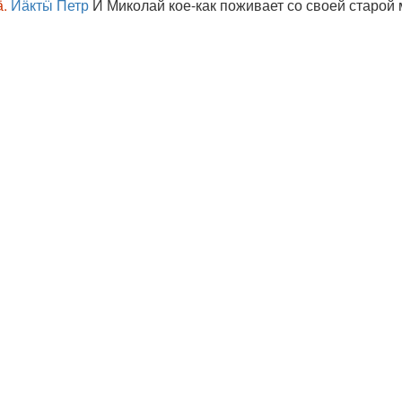
.
Йӓктӹ Петр
И Миколай кое-как поживает со своей старой