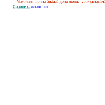
Миколаят шонгы ӓвӓжӹ доно пелек-турек ӹлӹкӓлӓ
Сравни с:
илышташ