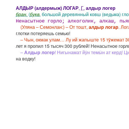
АЛДЫР (алдермыж) ЛОГАР
,
Г.
алдыр логер
бран.
(
букв.
большой деревянный ковш (ведьма) глот
Ненасытное горло; алкоголик, алкаш, пья
(Уляна – Семонлан:) – От тошт,
алдыр логар
. Ло
глотки потеряешь семью!
– Чын, окмак улам… Лу ий жапыште 15 тÿжемат 3
лет я пропил 15 тысяч 300 рублей! Ненасытное горл
–
Алдыр логер
! Нигынамат йӱн темӹн ат керд! 
на водку!