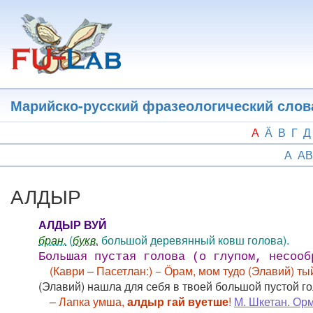
Перейти
к
основному
содержанию
Марийско-русский фразеологический слов
А
Ӓ
В
Г
Д
А
АВ
АЛДЫР
АЛДЫР ВУЙ
бран.
(
букв.
большой деревянный ковш голова).
Большая пустая голова (о глупом, несооб
(Каври – Пасетлан:) − Ӧрам, мом тудо (Элавий) т
(Элавий) нашла для себя в твоей большой пустой го
– Лапка умша,
алдыр гай вуетше
!
М. Шкетан. Ор