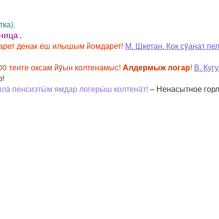
ка).
ница.
гарет денак еш илышым йомдарет!
М. Шкетан. Кок сÿанат пел
00 теҥге оксам йÿын колтенамыс!
Алдермыж логар
!
В. Куг
о!
Цилӓ пенсиэтӹм ямдар логерӹш колтенӓт!
– Ненасытное горл