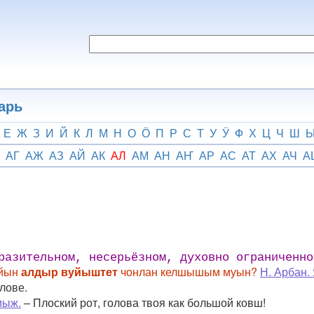
арь
Е
Ж
З
И
Й
К
Л
М
Н
О
Ӧ
П
Р
С
Т
У
Ӱ
Ф
Х
Ц
Ч
Ш
АГ
АЖ
АЗ
АЙ
АК
АЛ
АМ
АН
АҤ
АР
АС
АТ
АХ
АЧ
А
разительном, несерьёзном, духовно ограниченно
ыйын
алдыр вуйыштет
чонлан келшышым муын?
Н. Арбан.
лове.
мыж.
– Плоский рот, голова твоя как большой ковш!