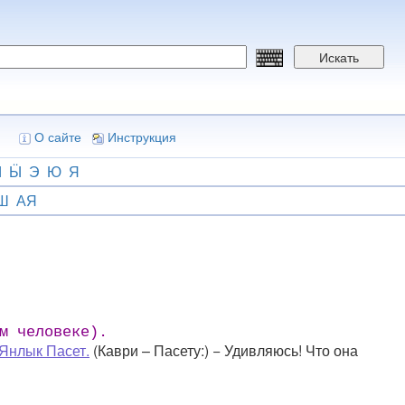
Искать
О сайте
Инструкция
Ы
Ӹ
Э
Ю
Я
Ш
АЯ
м человеке).
 Янлык Пасет.
(Каври – Пасету:) − Удивляюсь! Что она