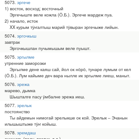
5073
эргече
1) восток, восход; восточный
Эргечыште веле кожла (Ӧ.Б.). Эргече мардеж пуа.
2) начало, исток
XX курым тӱҥалтыш марий тӱвыран эргечыже лийын.
5074
эргочкыш
завтрак
Эргочкышлан пучымышым веле пуышт.
5075
эргылме
утренние заморозки
Эргылме дене каяш сай, йол ок нӧрӧ, тунаре лумым от кел
(Ӧ.Б.). Лум кайыме деч вара нылле ик эргылме лиеш, маныт.
5076
эрежа
марево, дымка
Шышталге пасу ӱмбалне эрежа иеш.
5077
эрелык
постоянство
Ты айдемын нимогай эрелыкше ок кой. Эрелык ‒ Эчанын
илышыштыже тӱҥ койыш.
5078
эремдаш
очищать (воду, воздух, т.д.)