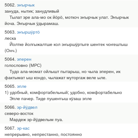
5062
эҥырчык
зануда, нытик; занудливый
Тылат эре ала-мо ок йӧрӧ, моткоч эҥырчык улат. Эҥырчык
йоча. Эҥырчык ӱдырамаш.
5063
эҥыршӱртӧ
леска
Йолтке йолгыжалтше кол эҥыршӱртыге шеҥгек чоҥештыш
(Онч.)
5064
эперен
голословно (МРС)
Тудо ала-момат ойлышт пытарыш, но чыла эперен, ик
фактымат ыш кондо, чылажат муторгаж веле ыле.
5065
эпле
1) удобный, комфортабельный; удобно, комфортабельно
Эпле пачер. Тиде пушеҥгыш кӱзаш эпле
5066
эр-йӱдвел
северо-восток
Мардеж эр-йӱдвелым пуа.
5067
эр-кас
непрерывно, непрестанно, постоянно