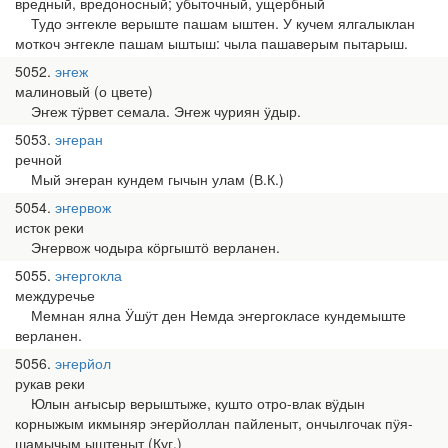
вредный, вредоносный; убыточный, ущербный
Тудо эҥгекле верыште пашам ыштен. У кучем ялгалыклан
моткоч эҥгекле пашам ыштыш: чыла пашаверым пытарыш.
5052
эҥеж
малиновый (о цвете)
Эҥеж тӱрвет семала. Эҥеж чуриян ӱдыр.
5053
эҥеран
речной
Мый эҥеран кундем гычын улам (В.К.)
5054
эҥервож
исток реки
Эҥервож чодыра кӧргыштӧ верланен.
5055
эҥергокла
междуречье
Мемнан ялна Ӱшӱт ден Немда эҥергокласе кундемыште
верланен.
5056
эҥерйол
рукав реки
Юлын аҥысыр верыштыже, кушто отро-влак вӱдын
корныжым икмыняр эҥерйоллан пайленыт, ончылгочак пӱя-
шамычым ыштеныт (Куг.)