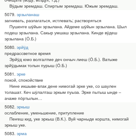
Вӱдым эремдаш. Спиртым эремдаш. Южым эремдаш.
5079
эрзыланаш
загнивать, разлагаться, истлевать; растворяться
Пушеҥге шӱйын эрзылана. Айдеме шӱйын эрзылана. Шыл
подеш эрзылана. Сакыр умшаш эрзылана. Кинде вӱдеш
эрзылана (Ӧ.Б.)
5080
эрйӱд
предрассветное время
Эрйӱд юмо волгалтме деч ончыч лиеш (Ӧ.Б.). Ватыже
эрйӱдымак толын пурыш (Ӧ.Б.)
5081
эрке
покой, спокойствие
Нине икшыве-влак дене нимогай эрке уке, со шаулен
толашат. Кеч шӱлалташ эркым пуыза. Эрке пытыш ынде ‒
ачаже пӧртылын…
5082
эркыш
ослабление, уменьшение, притупление
Пеҥеш кид, уке эркыш (В.К.). Вуй чарныде коршта, нимогай
эркыш уке.
5083
эрма