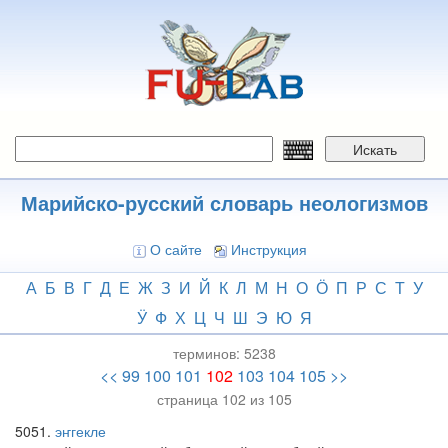
Перейти
к
основному
содержанию
Искать
Марийско-русский словарь неологизмов
О сайте
Инструкция
А
Б
В
Г
Д
Е
Ж
З
И
Й
К
Л
М
Н
О
Ӧ
П
Р
С
Т
У
Ӱ
Ф
Х
Ц
Ч
Ш
Э
Ю
Я
терминов:
5238
<<
99
100
101
102
103
104
105
>>
страница 102 из 105
5051
эҥгекле