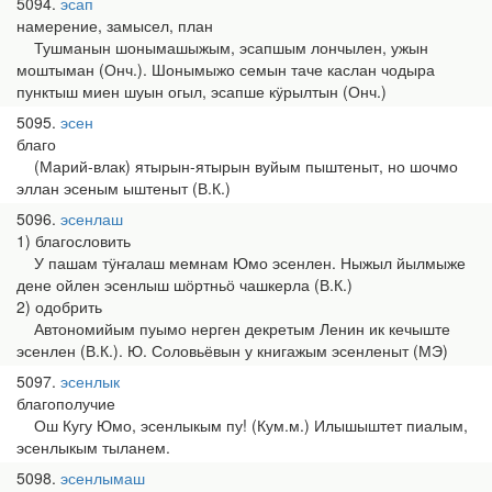
5094
эсап
намерение, замысел, план
Тушманын шонымашыжым, эсапшым лончылен, ужын
моштыман (Онч.). Шонымыжо семын таче каслан чодыра
пунктыш миен шуын огыл, эсапше кӱрылтын (Онч.)
5095
эсен
благо
(Марий-влак) ятырын-ятырын вуйым пыштеныт, но шочмо
эллан эсеным ыштеныт (В.К.)
5096
эсенлаш
1) благословить
У пашам тӱҥалаш мемнам Юмо эсенлен. Ныжыл йылмыже
дене ойлен эсенлыш шӧртньӧ чашкерла (В.К.)
2) одобрить
Автономийым пуымо нерген декретым Ленин ик кечыште
эсенлен (В.К.). Ю. Соловьёвын у книгажым эсенленыт (МЭ)
5097
эсенлык
благополучие
Ош Кугу Юмо, эсенлыкым пу! (Кум.м.) Илышыштет пиалым,
эсенлыкым тыланем.
5098
эсенлымаш