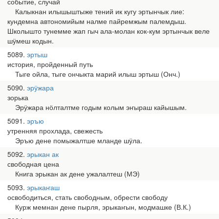
событие, случай
Калыкнан илышыштыже тений ик кугу эртынчык лие:
кундемна автономийым налме пайремжым палемдыш.
Школышто тунемме жап гыч ала-молан кок-кум эртынчык веле
шӱмеш кодын.
5089
эртыш
история, пройденный путь
Тыге ойла, тыге ончыкта марий илыш эртыш (Онч.)
5090
эрӱжара
зорька
Эрӱжара нӧлталтме годым колым эҥыраш кайышым.
5091
эръю
утренняя прохлада, свежесть
Эръю дене помыжалтше мланде шӱла.
5092
эрыкан ак
свободная цена
Книга эрыкан ак дене ужалалтеш (МЭ)
5093
эрыкаҥаш
освободиться, стать свободным, обрести свободу
Курж мемнан дене пырля, эрыкаҥын, модмашке (В.К.)