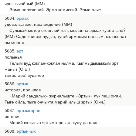
чрезвычайный (ММ)
Эрма положений. Эрма комиссий. Эрма алче.
5084
эрмак
удовольствие, наслаждение (ММ)
Сулыкай мотор огеш лий гын, мыланна эрмак кушто ыле?
(ММ) Саде книгам лудын, тугай эрмакым нальым, каласенат
ом мошто.
5085
эрт
полынья
Телым вӱд коклан-коклан кылма. Кылмыдымыжым эрт
маныт (Ӧ.Б.)
таҥастаре: вӱдэҥер
5086
эртык
история, прошлое
«Марий сандалык» журналыште «Эртык» лук пеш оҥай.
Тыге ойла, тыге ончыкта марий илыш эртык (Онч.)
5087
эртымгорно
история
Марий калыкын эртымгорныжо кужу да поян.
5088
эртынчык