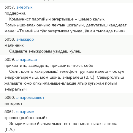
5057
эҥертык
поддержка
Коммунист партийын эҥертыкше ‒ шемер калык.
Погынышо-влак ончыко лектын шогалын, депутатыш кандидат
мане: «Те мыйын тӱҥ эҥертыкем улыда, ӱшан тыланда гына».
5058
эҥыждор
малинник
Садыште эҥыждорым уэмдаш кӱлеш.
5059
эҥыралаш
прихватить, завладеть, присвоить что-л. себе
Селт, шоҥго какыремыш: телефон трупкам налеш ‒ ок кӱл
эҥыр-эҥыремыш, мом шона, эҥыралеш (В.К.). Савырголтыш
жапыште южо опкынланыше-влакше ятыр кугыжан погым
эҥыральыч.
5060
эҥыремышвот
интернет
5061
эҥыриме
крючок (рыболовный)
Эҥыримышке йылым чыкат вет, вот меат тыгак ыштена
(Г.А.)