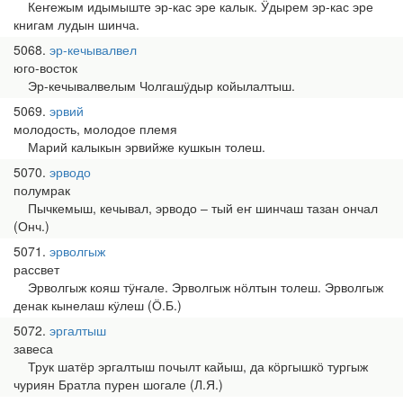
Кеҥежым идымыште эр-кас эре калык. Ӱдырем эр-кас эре
книгам лудын шинча.
5068
эр-кечывалвел
юго-восток
Эр-кечывалвелым Чолгашӱдыр койылалтыш.
5069
эрвий
молодость, молодое племя
Марий калыкын эрвийже кушкын толеш.
5070
эрводо
полумрак
Пычкемыш, кечывал, эрводо ‒ тый еҥ шинчаш тазан ончал
(Онч.)
5071
эрволгыж
рассвет
Эрволгыж кояш тӱҥале. Эрволгыж нӧлтын толеш. Эрволгыж
денак кынелаш кӱлеш (Ӧ.Б.)
5072
эргалтыш
завеса
Трук шатёр эргалтыш почылт кайыш, да кӧргышкӧ тургыж
чуриян Братла пурен шогале (Л.Я.)