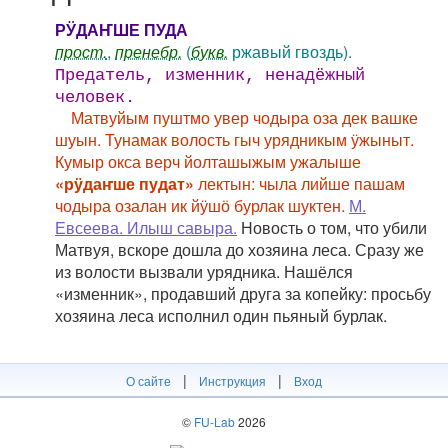
РӰДАҤШЕ ПУДА
прост.
,
пренебр.
(
букв.
ржавый гвоздь).
Предатель, изменник, ненадёжный
человек.
Матвуйым пуштмо увер чодыра оза дек вашке
шуын. Тунамак волость гыч урядникым ӱжыныт.
Кумыр окса верч йолташыжым ужалыше
«рӱдаҥше пудат»
лектын: чыла лийше пашам
чодыра озалан ик йӱшӧ бурлак шуктен.
М.
Евсеева. Илыш савыра.
Новость о том, что убили
Матвуя, вскоре дошла до хозяина леса. Сразу же
из волости вызвали урядника. Нашёлся
«изменник», продавший друга за копейку: просьбу
хозяина леса исполнил один пьяный бурлак.
|
|
О сайте
Инструкция
Вход
©
FU-Lab
2026