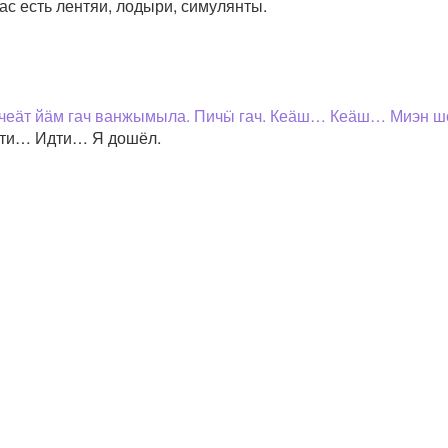
ас есть лентяи, лодыри, симулянты.
Эчеӓт йӓм гач ванжымыла. Пичӹ гач. Кеӓш… Кеӓш… Миэн ш
Идти… Идти… Я дошёл.