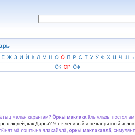
арь
Е
Ж
З
И
Й
К
Л
М
Н
О
Ӧ
П
Р
С
Т
У
Ӱ
Ф
Х
Ц
Ч
Ш
ӦК
ӦР
ӦФ
лӓ гӹц малан карангам?
Ӧркӹ маклака
ӓль ялазы постол ам
брых людей, как Дарья? Я не ленивый и не капризный челове
е гӹнят мӓ лоштына ялахайвлӓ,
ӧркӹ маклакавлӓ
, симулян