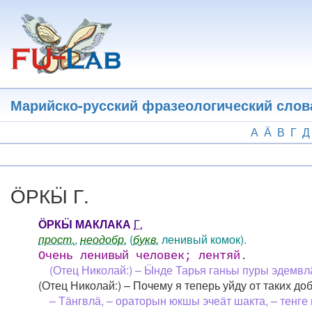
Перейти
к
основному
содержанию
Марийско-русский фразеологический слов
А
Ӓ
В
Г
Д
ӦРКӸ Г.
ӦРКӸ МАКЛАКА
Г.
прост.
,
неодобр.
(
букв.
ленивый комок).
Очень ленивый человек; лентяй.
(Отец Николай:) – Ӹнде Тарья ганьы пуры эдемв
(Отец Николай:) – Почему я теперь уйду от таких до
– Тӓнгвлӓ, – ораторын юкшы эчеӓт шакта, – тенг