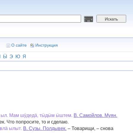
Искать
О сайте
Инструкция
Ы
Ӹ
Э
Ю
Я
 ыл. Мам шӱдедӓ, тӹдӹм ӹштем.
В. Самойлов. Муян.
к. Что попросите, то и сделаю.
твлӓ ылыт.
В. Сузы. Полдывек.
– Товарищи, – снова