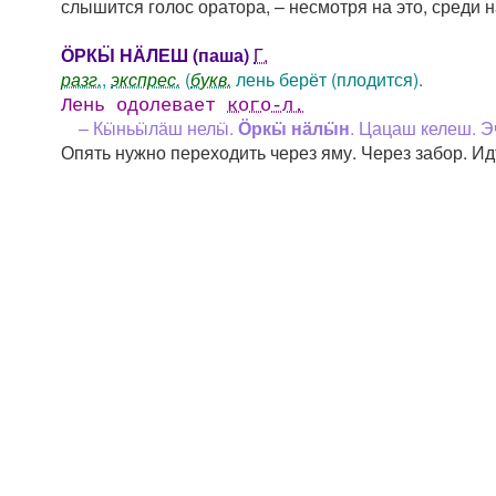
слышится голос оратора, – несмотря на это, среди н
ӦРКӸ НӒЛЕШ (паша)
Г.
разг.
,
экспрес.
(
букв.
лень берёт (плодится).
Лень одолевает
кого-л.
– Кӹньӹлӓш нелӹ.
Ӧркӹ нӓлӹн
. Цацаш келеш. 
Опять нужно переходить через яму. Через забор. 