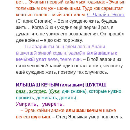
вет… Эчанын первый кайымыж годымак «Эчанын
толмыжым ом уж» шонышым. Тудо кок сарыштат
коштын толеш – мый алят илем.
С. Чавайн. Элнет.
(Старик Стопан:) – Если суждено жить, будешь
жить… Когда Эчан уходил ещё первый раз, я
думал, что не увижу его возвращения. Он прошёл
две войны – я до сих пор живу.
– Тӹ авариштӹ вӹц эдем логӹц Анани
ӹшкетшӹ живой кодын, эдемӹн
ӹлӹшӓшлык
кечӹжӹ улат
веле, тенге лин.
– В той аварии из
пяти человек Ананий один остался жив, человеку
ещё суждено жить, поэтому так случилось.
ИЛЫШАШ КЕЧЫМ (илышым) ШУКТАШ
разг.
,
экспрес.
(
букв.
дни (жизнь), которые нужно
прожить, доживать, дожить).
Умирать, умереть.
– Эрвыкайын ачаже
илышаш кечым
шыже
велеш
шуктыш
.
– Отец Эрвыкая умер под осень.