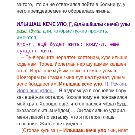
за того, что он не отважился пойти в больницу, у
него преждевременно оборвалась жизнь.
ИЛЫШАШ КЕЧЕ УЛО
,
Г.
ӹлӹшӓшлык кечӹ улы
разг.
(
букв.
дни, которые нужно прожить,
имеются).
Кто-л.
ещë будет жить;
кому-л.
ещё
суждено жить.
– Пÿнчерыште нералтен колтенам, кузе илыше
кодынам. Тореш йолетлан нер шупшмем келшен
огыл. Йӧра эше мÿйым кочкын темше улмаш…
Шоягорем гыч тазан гына лупшал пуэнат, ушым
веле йомдаренам.
Илышаш кече уло
.
П. Речкин.
Йӧра эше утлен.
– Я вздремнул в сосновом бору,
как ещё жив остался. Косолапому не понравился
мой храп. Хорошо ещё, что он наелся мёда (
букв.
оказался сытым мёдом)… Он так сильно ударил
меня лапой по затылку, что я потерял лишь
сознание. Жить ещё суждено.
(Стопан кугыза:) –
Илышаш кече уло
гын, илет