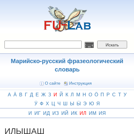
Перейти
к
основному
содержанию
Искать
Марийско-русский фразеологический
словарь
О сайте
Инструкция
А
Ӓ
В
Г
Д
Е
Ж
З
И
Й
К
Л
М
Н
О
Ӧ
П
Р
С
Т
У
Ӱ
Ф
Х
Ц
Ч
Ш
Ы
Ӹ
Э
Ю
Я
И
ИГ
ИД
ИЗ
ИЙ
ИК
ИЛ
ИМ
ИЯ
ИЛЫШАШ