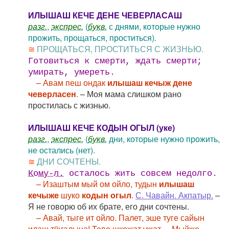
ИЛЫШАШ КЕЧЕ ДЕНЕ ЧЕВЕРЛАСАШ
разг.
,
экспрес.
(
букв.
с днями, которые нужно
прожить, прощаться, проститься).
≅
ПРОЩАТЬСЯ, ПРОСТИТЬСЯ С ЖИЗНЬЮ.
Готовиться к смерти, ждать смерти;
умирать, умереть.
– Авам пеш ондак
илышаш кечыж дене
чеверласен
.
– Моя мама слишком рано
простилась с жизнью.
ИЛЫШАШ КЕЧЕ КОДЫН ОГЫЛ (уке)
разг.
,
экспрес.
(
букв.
дни, которые нужно прожить,
не остались (нет).
≅
ДНИ СОЧТЕНЫ.
Кому-л.
осталось жить совсем недолго.
– Изаштым мый ом ойло, тудын
илышаш
кечыже
шуко
кодын огыл
.
С. Чавайн. Акпатыр.
–
Я не говорю об их брате, его дни сочтены.
– Авай, тыге ит ойло. Палет, эше туге сайын
илаш тÿҥалына! Теве шкежат ужат. – Мыйже,