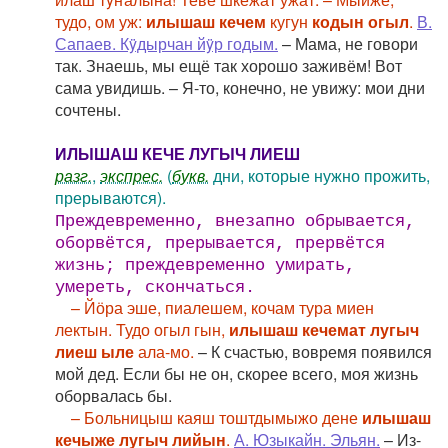
тудо, ом уж:
илышаш кечем
кугун
кодын огыл
.
В.
Сапаев. Кÿдырчан йÿр годым.
– Мама, не говори
так. Знаешь, мы ещё так хорошо заживём! Вот
сама увидишь. – Я-то, конечно, не увижу: мои дни
сочтены.
ИЛЫШАШ КЕЧЕ ЛУГЫЧ ЛИЕШ
разг.
,
экспрес.
(
букв.
дни, которые нужно прожить,
прерываются).
Преждевременно, внезапно обрывается,
оборвётся, прерывается, прервётся
жизнь; преждевременно умирать,
умереть, скончаться.
– Йӧра эше, пиалешем, кочам тура миен
лектын. Тудо огыл гын,
илышаш кечемат лугыч
лиеш ыле
ала-мо.
– К счастью, вовремя появился
мой дед. Если бы не он, скорее всего, моя жизнь
оборвалась бы.
– Больницыш каяш тоштдымыжо дене
илышаш
кечыже лугыч лийын
.
А. Юзыкайн. Эльян.
– Из-