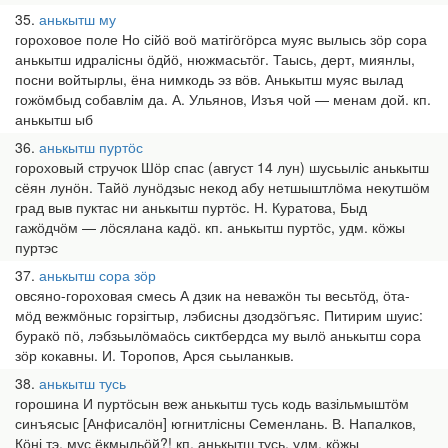
35
анькытш му
гороховое поле Но сійӧ воӧ матігӧгӧрса муяс вылысь зӧр сора
анькытш идралісны ӧдйӧ, нюжмасьтӧг. Таысь, дерт, миянлы,
посни войтырлы, ёна нимкодь эз вӧв. Анькытш муяс вылад
гожӧмбыд собавлім да. А. Ульянов, Изъя чой — менам дой. кп.
анькытш ыб
36
анькытш пуртӧс
гороховый стручок Шӧр спас (август 14 лун) шусьыліс анькытш
сёян лунӧн. Тайӧ лунӧдзыс некод абу нетшыштлӧма некутшӧм
град выв пуктас ни анькытш пуртӧс. Н. Куратова, Быд
гажӧдчӧм — лӧсялана кадӧ. кп. анькытш пуртӧс, удм. кӧжы
пуртэс
37
анькытш сора зӧр
овсяно-гороховая смесь А дзик на неважӧн ты весьтӧд, ӧта-
мӧд вежмӧныс горзігтыр, лэбисны дзодзӧгъяс. Питирим шуис:
буракӧ пӧ, лэбзьылӧмаӧсь сиктбердса му вылӧ анькытш сора
зӧр кокавны. И. Торопов, Арся сьыланкыв.
38
анькытш тусь
горошина И пуртӧсын веж анькытш тусь кодь вазільмыштӧм
синъясыс [Анфисалӧн] югнитлісны Семенлань. В. Напалков,
Кӧні тэ, мус ёкмыльӧй?! кп. анькытш тусь, удм. кӧжы