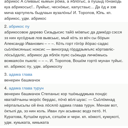
абрикос А сливаыс кымын рӧма, а яблӧгыс, а пушыд гӧнакодь
куа абрикосыс!.. Лукйыс, чеснӧкыс, капустаыс... Да ӧд и зэв
мича картупель быдлаын вузалӧны! И. Торопов, Юль. кп.
абрикос, удм. абрикос
2
абрикос пу
абрикосовое дерево Сизьдысис тайӧ мӧвпыс да дзикӧдз сэсся
эз нин кусӧдчыв лов вывсьыс, мый кӧть эз вӧч сы бӧрын
Александр Иванович – – –. Кӧть горт гӧгӧр йӧрас-садас
сьӧлӧмсяньыс ноксис — виноград гӧрддзымъяс кӧртавліс-
лӧсьӧдаліс, абрикос да яблӧк пуяс сьӧкыда личкӧмысь
вожкаясӧн пыкліс – – –. И. Торопов, Вошӧм гортӧ мунан туйыс.
кп. абрикос пу, удм. абрикоспу
3
адама глава
венерин башмачок
4
адама глава турун
венерин башмачок Степаныс кор тшӧкыдджыка пондіс
кватайтчыны морӧс бердас, пӧчӧ вӧлі шуас: — Сьӧлӧмнад
нёрпалысьлы ой ёна лӧсялӧ адама глава турун. Менам вот,
ӧктылі да, эз нин коль. Иван лун асывнас водз петӧ. Н.
Куратова, Кутшӧм куръя, сэтшӧм и чери. кп. кӧккоті, куккукоті,
удм. кукыката, кикыката