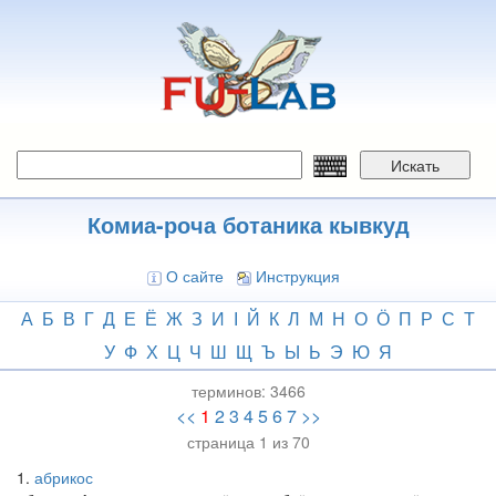
Перейти
к
основному
содержанию
Искать
Комиа-роча ботаника кывкуд
О сайте
Инструкция
А
Б
В
Г
Д
Е
Ё
Ж
З
И
І
Й
К
Л
М
Н
О
Ӧ
П
Р
С
Т
У
Ф
Х
Ц
Ч
Ш
Щ
Ъ
Ы
Ь
Э
Ю
Я
терминов:
3466
<<
1
2
3
4
5
6
7
>>
страница 1 из 70
1
абрикос