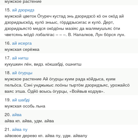
мужское растение
15
ай дзоридз
мужской цветок Ӧгуреч кустад энь дзоридзсӧ кӧ он окӧд ай
дзоридзыскӧд, кулӧ эньыс, гӧрддзысигас и кулӧ. Дерт,
дзоридзьястӧ медся окӧдӧны мазіяс да малямушъяс ӧти
чветсянь мӧдӧ лэбалігас – – –. В. Напалков, Лун бӧрся лун.
16
ай исерга
мужская серёжка
17
ай нитш
кукушкин лён, видз. кӧкшабді, ошнитш
18
ай ӧгурцы
мужское растение Ай ӧгурцы куим рада кӧйдыса, куим
пельӧса. Сэні унджыкыс лоӧны тыртӧм дзоридзьяс, урожайсӧ
ваяс этша. Ӧдйӧ воысь ӧгурцы, «Войвыв кодзув».
19
ай шабді
мужская особь льна
20
айва
айва кп. айва, удм. айва
21
айва пу
айвовое дерево кп. айва пу, удм. айвапу