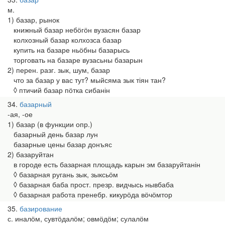
м.
1) базар, рынок
книжный базар небӧгӧн вузасян базар
колхозный базар колхозса базар
купить на базаре ньӧбны базарысь
торговать на базаре вузасьны базарын
2) перен. разг. зык, шум, базар
что за базар у вас тут? мыйсяма зык тіян тан?
◊ птичий базар пӧтка сибанін
34
базарный
-ая, -ое
1) базар (в функции опр.)
базарный день базар лун
базарные цены базар донъяс
2) базаруйтан
в городе есть базарная площадь карын эм базаруйтанін
◊ базарная ругань зык, зыксьӧм
◊ базарная баба прост. презр. видчысь нывбаба
◊ базарная работа пренебр. кикурӧда вӧчӧмтор
35
базирование
с. иналӧм, сувтӧдалӧм; овмӧдӧм; сулалӧм