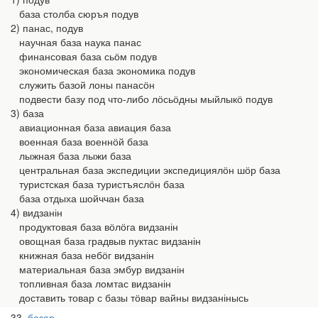
база столба сюръя подув
2) панас, подув
научная база наука панас
финансовая база сьӧм подув
экономическая база экономика подув
служить базой лоны панасӧн
подвести базу под что-либо лӧсьӧдны мыйлыкӧ подув
3) база
авиационная база авиация база
военная база военнӧй база
лыжная база лыжи база
центральная база экспедиции экспедициялӧн шӧр база
туристская база туристъяслӧн база
база отдыха шойччан база
4) видзанін
продуктовая база вӧлӧга видзанін
овощная база градвыв пуктас видзанін
книжная база небӧг видзанін
материальная база эмбур видзанін
топливная база ломтас видзанін
доставить товар с базы тӧвар вайны видзанінысь
33
базар