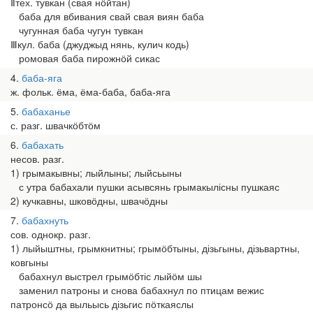
Ⅱтех. тувкан (свая нӧйтан)
баба для вбивания свай свая виян баба
чугунная баба чугун тувкан
Ⅲкул. баба (джуджыд нянь, кулич кодь)
ромовая баба пирожнӧй сикас
4
баба-яга
ж. фольк. ёма, ёма-баба, баба-яга
5
бабаханье
с. разг. швачкӧбтӧм
6
бабахать
несов. разг.
1) грымакывны; лыйлыны; лыйсьыны
с утра бабахали пушки асывсянь грымакылісны пушкаяс
2) кучкавны, шковӧдны, швачӧдны
7
бабахнуть
сов. однокр. разг.
1) лыйыштны, грымкнитны; грымӧбтыны, дізьгыны, дізьвартны,
ковгыны
бабахнул выстрел грымӧбтіс лыйӧм шы
заменил патроны и снова бабахнул по птицам вежис
патронсӧ да выльысь дізьгис пӧткаяслы