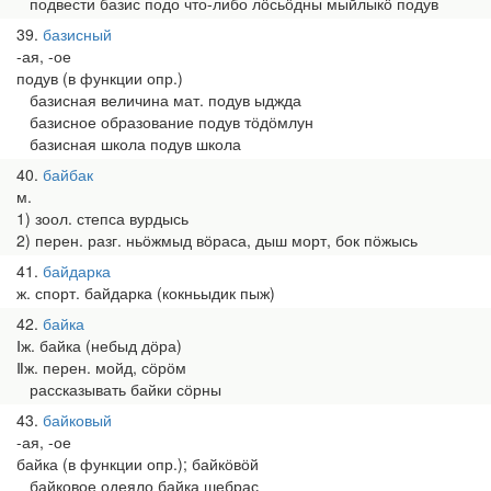
подвести базис подо что-либо лӧсьӧдны мыйлыкӧ подув
39
базисный
-ая, -ое
подув (в функции опр.)
базисная величина мат. подув ыджда
базисное образование подув тӧдӧмлун
базисная школа подув школа
40
байбак
м.
1) зоол. степса вурдысь
2) перен. разг. ньӧжмыд вӧраса, дыш морт, бок пӧжысь
41
байдарка
ж. спорт. байдарка (кокньыдик пыж)
42
байка
Ⅰж. байка (небыд дӧра)
Ⅱж. перен. мойд, сӧрӧм
рассказывать байки сӧрны
43
байковый
-ая, -ое
байка (в функции опр.); байкӧвӧй
байковое одеяло байка шебрас