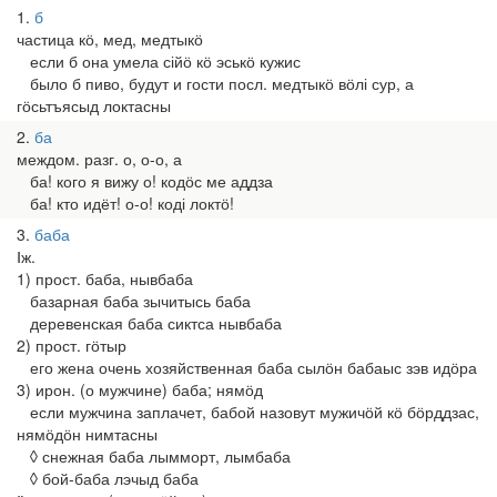
1
б
частица кӧ, мед, медтыкӧ
если б она умела сійӧ кӧ эськӧ кужис
было б пиво, будут и гости посл. медтыкӧ вӧлі сур, а
гӧсьтъясыд локтасны
2
ба
междом. разг. о, о-о, а
ба! кого я вижу о! кодӧс ме аддза
ба! кто идёт! о-о! коді локтӧ!
3
баба
Ⅰж.
1) прост. баба, нывбаба
базарная баба зычитысь баба
деревенская баба сиктса нывбаба
2) прост. гӧтыр
его жена очень хозяйственная баба сылӧн бабаыс зэв идӧра
3) ирон. (о мужчине) баба; нямӧд
если мужчина заплачет, бабой назовут мужичӧй кӧ бӧрддзас,
нямӧдӧн нимтасны
◊ снежная баба лымморт, лымбаба
◊ бой-баба лэчыд баба