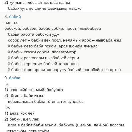
2) кучкыны, лӧсыштны, швачкыны
бабахнуть по спине швачкыны мышкӧ
8
бабий
-ья, -ье
бабскӧй, бабьей, бабйӧ собир. прост.; нывбабьей
бабья работа бабскӧй удж
сорок лет – бабий век посл. нелямын арӧс – нывбаба нэм
◊ бабье лето баба гожӧм; арся шондіа лунъяс
◊ бабьи сказки сӧрӧм, лӧсявтӧмтор
◊ бабьи разговоры нывбабьей сёрни
◊ бабье терпение бабьей терпенньӧ
◊ бабье горе просится наружу бабьей шог вӧзйысьӧ ортсӧ
9
бабка
Ⅰж.
1) разг. сійӧ жӧ, мый: бабушка
2) гӧгинь, бабитчысь
повивальная бабка гӧгинь, гӧг вундысь
Ⅱж.
1) анат. кок лек
2) бабки, шег, лек
игра в бабки бабкиасьӧм, бабкиӧн (шегйӧн, лекйӧн) ворсӧм,
шегъясьӧм, лекъясьӧм