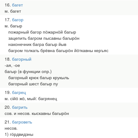
16
багет
м. багет
17
багор
м. багыр
пожарный багор пӧжарнӧй багыр
зацепить багром пысавны багырӧн
наконечник багра багыр йыв
багром толкать брёвна багырӧн йӧткавны керъяс
18
багорный
-ая, -ое
багыр (в функции опр.)
багорный крюк багыр крукыль
багорный шест багыр пу
19
багрец
м. сійӧ жӧ, мый: багрянец
20
багрить
сов. и несов. кыскавны багырӧн
21
багроветь
несов.
1) гӧрдвидзны