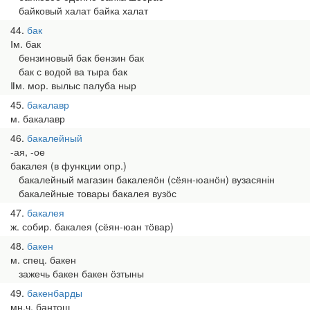
байковый халат байка халат
44
бак
Ⅰм. бак
бензиновый бак бензин бак
бак с водой ва тыра бак
Ⅱм. мор. вылыс палуба ныр
45
бакалавр
м. бакалавр
46
бакалейный
-ая, -ое
бакалея (в функции опр.)
бакалейный магазин бакалеяӧн (сёян-юанӧн) вузасянін
бакалейные товары бакалея вузӧс
47
бакалея
ж. собир. бакалея (сёян-юан тӧвар)
48
бакен
м. спец. бакен
зажечь бакен бакен ӧзтыны
49
бакенбарды
мн.ч. бантош