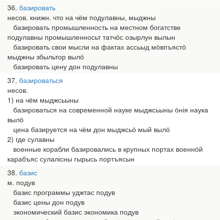
36
базировать
несов. книжн. что на чём подулавны, мыджны
базировать промышленность на местном богатстве
подулавны промышленносьт татчӧс озырлун вылын
базировать свои мысли на фактах ассьыд мӧвпъястӧ
мыджны збыльтор вылӧ
базировать цену дон подулавны
37
базироваться
несов.
1) на чём мыджсьыны
базироваться на современной науке мыджсьыны ӧнія наука
вылӧ
цена базируется на чём дон мыджсьӧ мый вылӧ
2) где сулавны
военные корабли базировались в крупных портах военнӧй
карабъяс сулалісны гырысь портъясын
38
базис
м. подув
базис программы уджтас подув
базис цены дон подув
экономический базис экономика подув