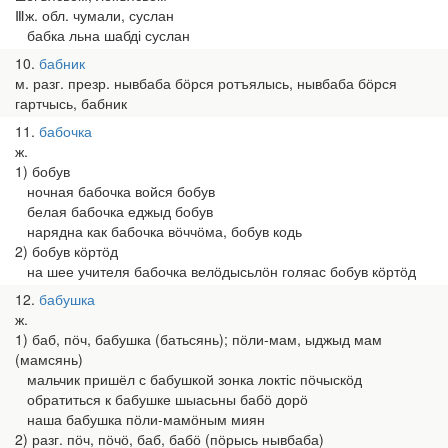
Ⅲж. обл. чумали, суслан
бабка льна шабді суслан
10
бабник
м. разг. презр. нывбаба бӧрся ротъялысь, нывбаба бӧрся
гартчысь, бабник
11
бабочка
ж.
1) бобув
ночная бабочка войся бобув
белая бабочка еджыд бобув
нарядна как бабочка вӧччӧма, бобув кодь
2) бобув кӧртӧд
на шее учителя бабочка велӧдысьлӧн голяас бобув кӧртӧд
12
бабушка
ж.
1) баб, пӧч, бабушка (батьсянь); пӧли-мам, ыджыд мам
(мамсянь)
мальчик пришёл с бабушкой зонка локтіс пӧчыскӧд
обратиться к бабушке шыасьны бабӧ дорӧ
наша бабушка пӧли-мамӧным миян
2) разг. пӧч, пӧчӧ, баб, бабӧ (пӧрысь нывбаба)