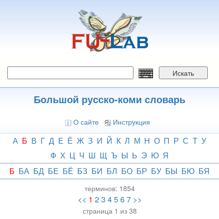
Перейти
к
основному
содержанию
Искать
Большой русско-коми словарь
О сайте
Инструкция
А
Б
В
Г
Д
Е
Ё
Ж
З
И
Й
К
Л
М
Н
О
П
Р
С
Т
У
Ф
Х
Ц
Ч
Ш
Щ
Ъ
Ы
Ь
Э
Ю
Я
Б
БА
БД
БЕ
БЁ
БЗ
БИ
БЛ
БО
БР
БУ
БЫ
БЮ
БЯ
терминов:
1854
<<
1
2
3
4
5
6
7
>>
страница 1 из 38