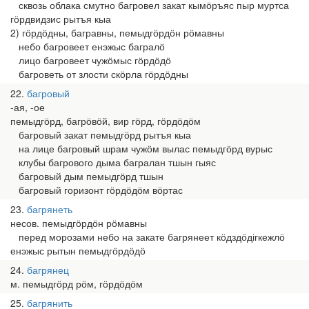
сквозь облака смутно багровел закат кымӧръяс пыр муртса
гӧрдвидзис рытъя кыа
2) гӧрдӧдны, багравны, пемыдгӧрдӧн рӧмавны
небо багровеет енэжыс багралӧ
лицо багровеет чужӧмыс гӧрдӧдӧ
багроветь от злости скӧрла гӧрдӧдны
22
багровый
-ая, -ое
пемыдгӧрд, багрӧвӧй, вир гӧрд, гӧрдӧдӧм
багровый закат пемыдгӧрд рытъя кыа
на лице багровый шрам чужӧм вылас пемыдгӧрд вурыс
клубы багрового дыма багралан тшын гыяс
багровый дым пемыдгӧрд тшын
багровый горизонт гӧрдӧдӧм вӧртас
23
багрянеть
несов. пемыдгӧрдӧн рӧмавны
перед морозами небо на закате багрянеет кӧдздӧдігкежлӧ
енэжыс рытын пемыдгӧрдӧдӧ
24
багрянец
м. пемыдгӧрд рӧм, гӧрдӧдӧм
25
багрянить