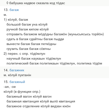
◊ бабушка надвое сказала код тӧдас
13
багаж
м.
1) кӧлуй, багаж
большой багаж уна кӧлуй
ручной багаж кипом кӧлуй
отправить багажом мӧдӧдны багажӧн (мунысьясысь торйӧн)
сдать в багаж сдайтны багаж пыдди
вынести багаж багаж петкӧдны
грузить багаж багаж сӧвтны
2) перен. с опр. тӧдӧмлун
научный багаж наукаын тӧдӧмлун
политический багаж политикаын тӧдӧмлун, политика тӧдӧм
14
багажник
м. кӧлуй пуктанін
15
багажный
-ая, -ое
кӧлуй (в функции опр.)
багажный вагон кӧлуй вагон
багажная квитанция кӧлуй вылӧ квитанция
багажное отделение кӧлуй видзан юкӧн