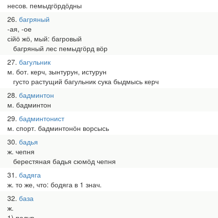
несов. пемыдгӧрдӧдны
26
багряный
-ая, -ое
сійӧ жӧ, мый: багровый
багряный лес пемыдгӧрд вӧр
27
багульник
м. бот. керч, зынтурун, истурун
густо растущий багульник сука быдмысь керч
28
бадминтон
м. бадминтон
29
бадминтонист
м. спорт. бадминтонӧн ворсысь
30
бадья
ж. чепня
берестяная бадья сюмӧд чепня
31
бадяга
ж. то же, что: бодяга в 1 знач.
32
база
ж.
1) подув