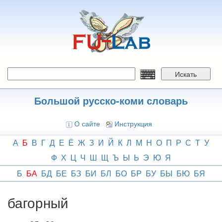
Перейти
к
основному
содержанию
Искать
Большой русско-коми словарь
О сайте
Инструкция
А
Б
В
Г
Д
Е
Ё
Ж
З
И
Й
К
Л
М
Н
О
П
Р
С
Т
У
Ф
Х
Ц
Ч
Ш
Щ
Ъ
Ы
Ь
Э
Ю
Я
Б
БА
БД
БЕ
БЗ
БИ
БЛ
БО
БР
БУ
БЫ
БЮ
БЯ
багорный