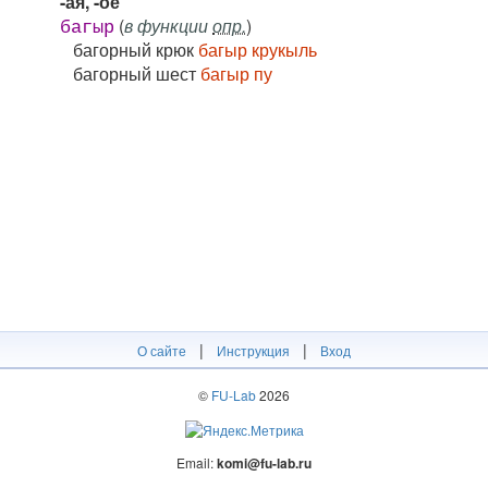
-ая, -ое
(
в функции
опр.
)
багыр
багорный крюк
багыр крукыль
багорный шест
багыр пу
|
|
О сайте
Инструкция
Вход
©
FU-Lab
2026
Email:
komi@fu-lab.ru