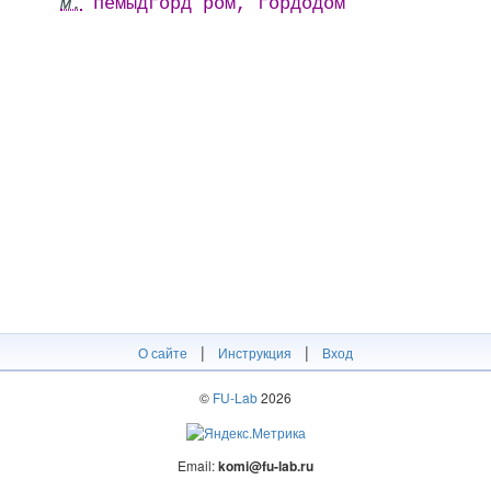
м.
пемыдгӧрд рӧм, гӧрдӧдӧм
|
|
О сайте
Инструкция
Вход
©
FU-Lab
2026
Email:
komi@fu-lab.ru