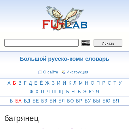
Перейти
к
основному
содержанию
Искать
Большой русско-коми словарь
О сайте
Инструкция
А
Б
В
Г
Д
Е
Ё
Ж
З
И
Й
К
Л
М
Н
О
П
Р
С
Т
У
Ф
Х
Ц
Ч
Ш
Щ
Ъ
Ы
Ь
Э
Ю
Я
Б
БА
БД
БЕ
БЗ
БИ
БЛ
БО
БР
БУ
БЫ
БЮ
БЯ
багрянец