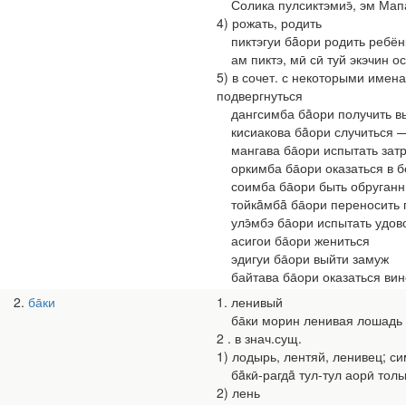
Солика пулсиктэмиэ̄, эм Мапа
4) рожать, родить
пиктэгуи бāори родить ребён
ам пиктэ, мӣ сӣ туй экэчин о
5) в сочет. с некоторыми имен
подвергнуться
дангсимба бāори получить в
кисиакова бāори случиться —
мангава ба̄ори испытать затр
оркимба ба̄ори оказаться в б
соимба ба̄ори быть обруган
тойкāмбā ба̄ори переносить 
улэ̄мбэ ба̄ори испытать удово
асигои ба̄ори жениться
эдигуи ба̄ори выйти замуж
байтава ба̄ори оказаться вин
2
ба̄ки
1. ленивый
ба̄ки морин ленивая лошадь
2 . в знач.сущ.
1) лодырь, лентяй, ленивец; с
бāкӣ-рагдā тул-тул аорӣ толь
2) лень