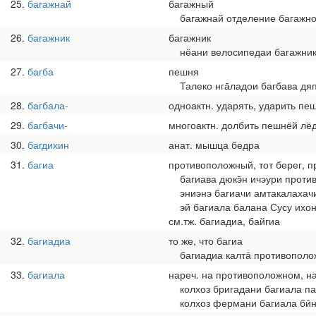
25
багажнай
багажный
багажнай отделение багажно
26
багажник
багажник
нёани велосипедаи багажника
27
багба
пешня
Талеко нга̄ладои багбава дяп
28
багбала-
одноактн. ударять, ударить пеш
29
багбачи-
многоактн. долбить пешнёй лё
30
багдихин
анат. мышца бедра
31
багиа
противоположный, тот берег, п
багиава дюкэ̄н ичэури проти
эниэнэ багиачи амтакалахачи 
эй багиала балана Сусу ихон
см.тж. багиадиа, байгиа
32
багиадиа
то же, что багиа
багиадиа калта̄ противополож
33
багиала
нареч. на противоположном, на
колхоз бригадани багиала паяк
колхоз фермани багиала бӣни