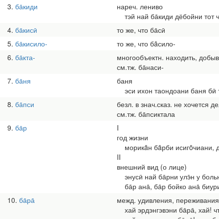
3
ба̄киди
нареч. лениво
тэй най ба̄киди дёбойни тот 
4
ба̄кисӣ
то же, что ба̄сӣ
5
ба̄кисило-
то же, что бāсило-
6
ба̄кта-
многообъектн. находить, добыв
см.тж. ба̄наси-
7
ба̄ня
баня
эси ихон таондоани баня бӣ 
8
ба̄пси
безл. в знач.сказ. не хочется де
см.тж. ба̄псиктала
9
ба̄р
I
год жизни
морикāн бāрби исигōчиани, да̄
II
внешний вид (о лице)
энусӣ най ба̄рни улэ̄н у бол
ба̄р ана̄, ба̄р бойко ана̄ биу
10
ба̄ра̄
межд. удивления, переживания,
хай эрдэнгэвэни ба̄ра̄, хай! чт