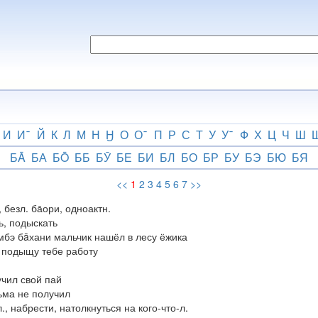
И
И
Й
К
Л
М
Н
Ӈ
О
О
П
Р
С
Т
У
У
Ф
Х
Ц
Ч
Ш
БĀ
БА
БŌ
ББ
БӮ
БЕ
БИ
БЛ
БО
БР
БУ
БЭ
БЮ
БЯ
<<
1
2
3
4
5
6
7
>>
, безл. ба̄ори, одноактн.
ь, подыскать
мбэ бāхани мальчик нашёл в лесу ёжика
я подыщу тебе работу
чил свой пай
ьма не получил
л., набрести, натолкнуться на кого-что-л.