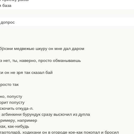
я база
 допрос
ӯхэни медвежью шкуру он мне дал даром
э нет, ты, наверно, просто обманываешь
и он не зря так сказал бай
росто так
но, попусту
рит попусту
кочить откуда-л.
агбинкини бурундук сразу выскочил из дупла
примеру, например
как, как-нибудь
аотолара̄, ходихани он в огороде кое-как покопал и бросил