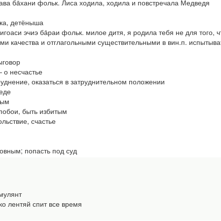
ва ба̄хани фольк. Лиса ходила, ходила и повстречала Медведя
ка, детёныша
сигоаси эчиэ ба̄раи фольк. милое дитя, я родила тебя не для того,
ами качества и отглагольными существительными в вин.п. испытыват
ыговор
 о несчастье
уднение, оказаться в затруднительном положении
еде
ным
побои, быть избитым
льствие, счастье
овным; попасть под суд
имулянт
ко лентяй спит все время