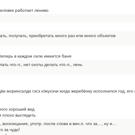
человек работает лениво
ать, получать, приобретать много раз или много объектов
теперь в каждом селе имеется баня
лать что-л., нет охоты делать что-л., лень
и моринсалди гэсэ нэ̄кухэчи когда жеребёнку исполнился год, ег
ьного хороший вид
ри плохо выглядеть
 восклицания, употр. после слова в вин.п. что за…, ну и…
о за чудо!