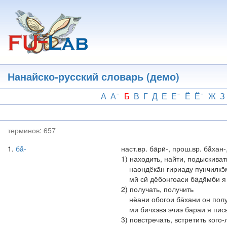
Перейти
к
основному
содержанию
Нанайско-русский словарь (демо)
А
А
Б
В
Г
Д
Е
Е
Ё
Ё
Ж
З
терминов:
657
1
бā-
наст.вр. ба̄рӣ-, прош.вр. бāхан-
1) находить, найти, подыскиват
наондёка̄н гириаду пунчилкэ̄
мӣ сӣ дёбонгоаси бāдя̄мби 
2) получать, получить
нёани обогои ба̄хани он полу
мӣ бичхэвэ эчиэ ба̄раи я пис
3) повстречать, встретить кого-