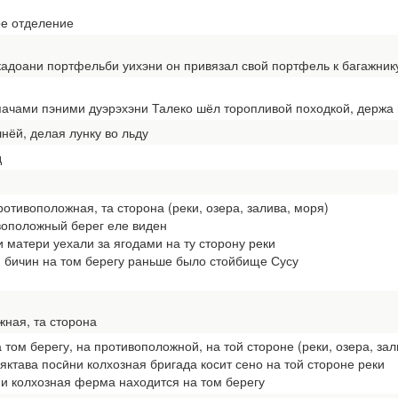
е отделение
доани портфельби уихэни он привязал свой портфель к багажник
ачами пэними дуэрэхэни Талеко шёл торопливой походкой, держа
нёй, делая лунку во льду
д
ротивоположная, та сторона (реки, озера, залива, моря)
воположный берег еле виден
матери уехали за ягодами на ту сторону реки
 бичин на том берегу раньше было стойбище Сусу
ная, та сторона
 том берегу, на противоположной, на той стороне (реки, озера, зал
тава посӣни колхозная бригада косит сено на той стороне реки
 колхозная ферма находится на том берегу