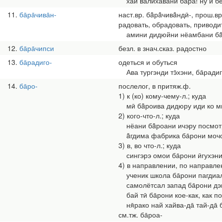
хай валихавани ба̄ра̄! ну и б
11
ба̄ра̄чива̄н-
наст.вр. бāрāчивāндӣ-, прош.вр
радовать, обрадовать, приводит
амини дидюйни нёамбани бāрāч
12
ба̄ра̄чипси
безл. в знач.сказ. радостно
13
ба̄радиго-
одеться и обуться
Ава тургэнди тэ̄хэни, ба̄радиг
14
ба̄ро-
послелог, в притяж.ф.
1) к (ко) кому-чему-л.; куда
мӣ бāроива дидюру иди ко м
2) кого-что-л.; куда
нёани бāроани ичэру посмотри
āгдима фабрика ба̄рони мочог
3) в, во что-л.; куда
сингэрэ омои ба̄рони ӣгухэни
4) в направлении, по направлен
ученик школа ба̄рони пагдиал
самолётсал запад ба̄рони дэг
бай тӣ ба̄рони кое-как, как п
ня̄рако най хайва-да̄ тай-да̄ 
см.тж. ба̄роа-