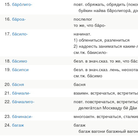
15
ба̄ро̄лиго-
повт. обряжать, обрядить (поко
буйкин найва бāролигора̄, дэр
16
ба̄роа-
послелог
то же, что ба̄ро-
17
ба̄сило-
начинат.
1) облениться, разлениться
2) надоесть заниматься каким-
см.тж. ба̄кисило-
18
ба̄симо
безл. в знач.сказ. то же, что ба̄
19
ба̄сипси
безл. в знач.сказ. лень, неохот
см.тж. ба̄симо
20
ба̄сня
басня
21
ба̄чиали-
взаимн. встречаться, встретитьс
22
ба̄чиалиго-
повт. повстречаться, встретить
делега̄тсал Москваду бӣ Да̄и
23
ба̄чинаси-
многоактн. встречаться, сталки
24
багаж
багаж
багаж вагони багажный ваго