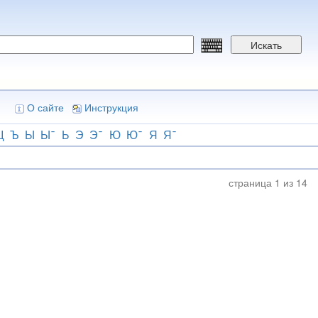
Искать
О сайте
Инструкция
Щ
Ъ
Ы
Ы
Ь
Э
Э
Ю
Ю
Я
Я
страница 1 из 14