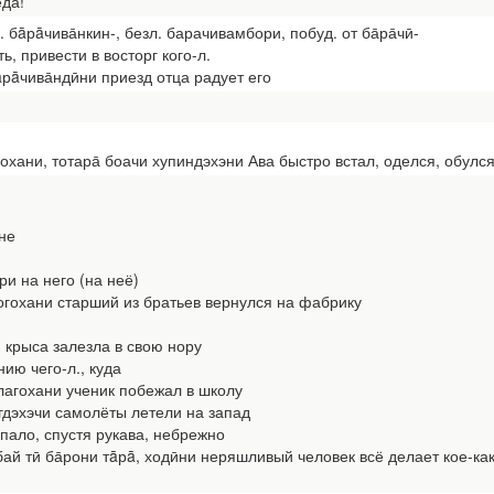
еда!
. бāрāчива̄нкин-, безл. барачивамбори, побуд. от ба̄ра̄чӣ-
ь, привести в восторг кого-л.
ива̄ндӣни приезд отца радует его
охани, тотара̄ боачи хупиндэхэни Ава быстро встал, оделся, обулс
не
 на него (на неё)
охани старший из братьев вернулся на фабрику
 крыса залезла в свою нору
ию чего-л., куда
агохани ученик побежал в школу
дэхэчи самолёты летели на запад
опало, спустя рукава, небрежно
бай тӣ ба̄рони тāрā, ходӣни неряшливый человек всё делает кое-ка