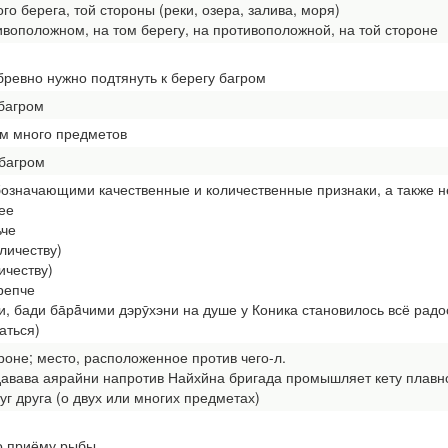
го берега, той стороны (реки, озера, залива, моря)
воположном, на том берегу, на противоположной, на той стороне
евно нужно подтянуть к берегу багром
 багром
ом много предметов
 багром
обозначающими качественные и количественные признаки, а также н
ее
че
личеству)
честву)
репче
 бади ба̄рāчими дэрӯхэни на душе у Коника становилось всё радо
аться)
оне; место, расположенное против чего-л.
вава аярайни напротив Найхйна бригада промышляет кету плавн
 друга (о двух или многих предметах)
о приёму рыбы