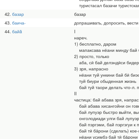
туристасал базачи туристска
42
базар
базар
43
баича-
допрашивать, допросить, вести
44
байā
I
нареч.
1) бесплатно, даром
мапаксава нёани минду бай б
2) просто, только
аба, сӣ бай делэндӣси бидер
3) зря, напрасно
нёани туй ункини бай бӣ биэс
туй биури обыденная жизнь
бай туй таори делать что-л. п
II
частица: бай абава зря, напрас
бай абава хисангойни он гово
бай лупуэр быстро выйти, выс
онголодиади улги бай лупуэр 
бай пэргэми, бай пэргэгуи к 
бай тӣ ба̄рони (сделать) кое-
нёани усимбэ бай тӣ ба̄рони г