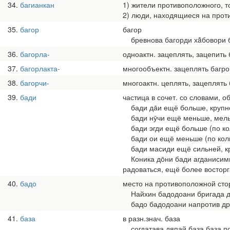
34
багианкан
1) жители противоположного, то
2) люди, находящиеся на проти
35
багор
багор
бревнова багорди хāбовори бр
36
багорла-
одноактн. зацеплять, зацепить
37
багорлакта-
многообъектн. зацеплять багр
38
багорчи-
многоактн. цеплять, зацеплять
39
бади
частица в сочет. со словами, 
бади да̄и ещё больше, крупн
бади нӯчи ещё меньше, мель
бади эгди ещё больше (по ко
бади ои ещё меньше (по коли
бади масиди ещё сильней, к
Коника до̄ни бади агданисими,
радоваться, ещё более восторг
40
бадо
место на противоположной стор
Найхин бадодоани бригада да
бадо бадодоани напротив друг
41
база
в разн.знач. база
согдатава дяпай база база п