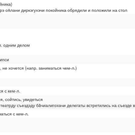
йника)
э оя̄лани диркэгухэчи покойника обрядили и положили на стол
л. одним делом
сипси
а, не хочется (напр. заниматься чем-л.)
я с кем-л.
ся, сойтись, увидеться
 театрду съездэду бāчиалигохачи делегаты встретились на съезде 
ваться с кем-л.
н