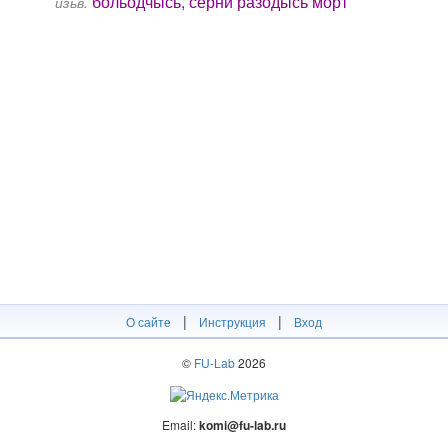
больӧдчысь, сёрни разӧдысь морт
изьв.
|
|
О сайте
Инструкция
Вход
©
FU-Lab
2026
Email:
komi@fu-lab.ru