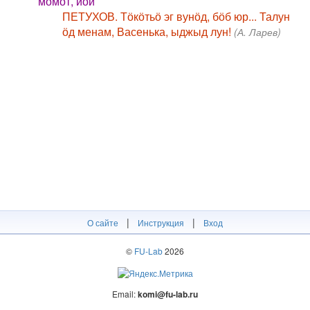
мӧмӧт, йӧй
ПЕТУХОВ. Тӧкӧтьӧ эг вунӧд, бӧб юр... Талун
ӧд менам, Васенька, ыджыд лун!
(А. Ларев)
|
|
О сайте
Инструкция
Вход
©
FU-Lab
2026
Email:
komi@fu-lab.ru