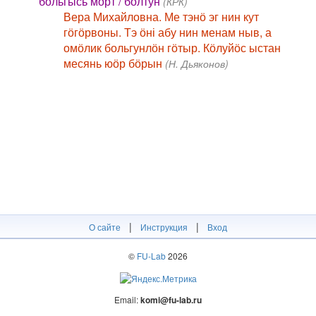
больгысь морт / болтун
(КРК)
Вера Михайловна. Ме тэнӧ эг нин кут
гӧгӧрвоны. Тэ ӧні абу нин менам ныв, а
омӧлик больгунлӧн гӧтыр. Кӧлуйӧс ыстан
месянь юӧр бӧрын
(Н. Дьяконов)
|
|
О сайте
Инструкция
Вход
©
FU-Lab
2026
Email:
komi@fu-lab.ru