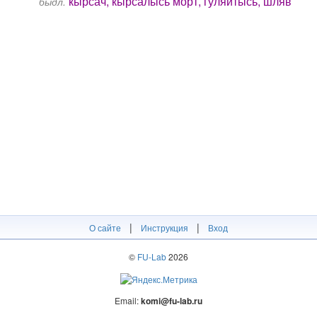
кырсач, кырсалысь морт, гуляйтысь, шляв
быдл.
|
|
О сайте
Инструкция
Вход
©
FU-Lab
2026
Email:
komi@fu-lab.ru