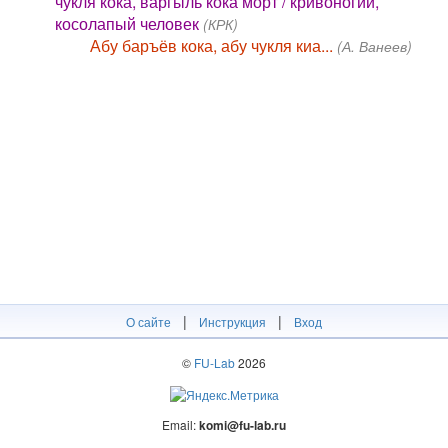
чукля кока, варгыль кока морт / кривоногий,
косолапый человек
(КРК)
Абу баръёв кока, абу чукля киа...
(А. Ванеев)
|
|
О сайте
Инструкция
Вход
©
FU-Lab
2026
Email:
komi@fu-lab.ru