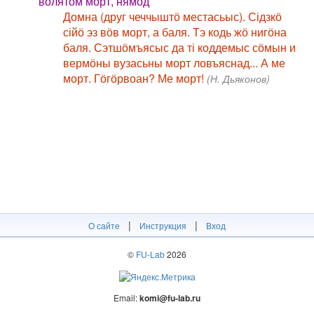
вӧлятӧм морт, нямӧд
Домна (друг чеччыштӧ местасьыс). Сідзкӧ
сійӧ эз вӧв морт, а баля. Тэ кодь жӧ нигӧна
баля. Сэтшӧмъясыс да ті коддемыс сӧмын и
вермӧны вузасьны морт ловъяснад... А ме
морт. Гӧгӧрвоан? Ме морт!
(Н. Дьяконов)
|
|
О сайте
Инструкция
Вход
©
FU-Lab
2026
Email:
komi@fu-lab.ru