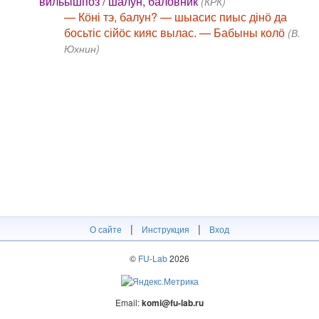
вильышпоз / шалун, баловник
(КРК)
— Кӧні тэ, балун? — шыасис пиыс дінӧ да
босьтіс сійӧс кияс вылас. — Бабыны колӧ
(В.
Юхнин)
|
|
О сайте
Инструкция
Вход
©
FU-Lab
2026
Email:
komi@fu-lab.ru